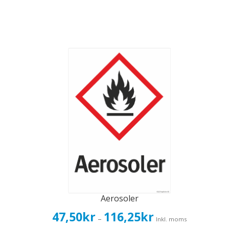
Aerosoler
Prisintervall:
47,50
kr
116,25
kr
–
Inkl. moms
47,50kr38,00kr