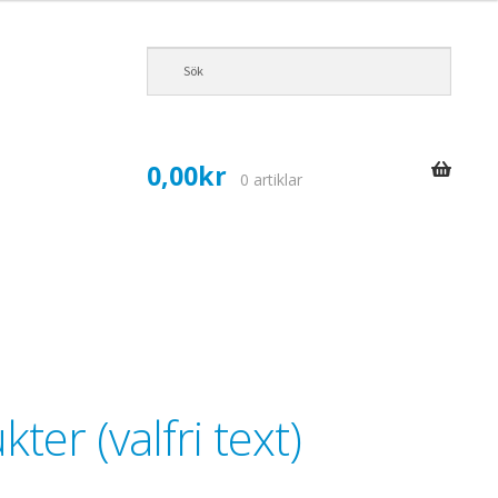
0,00
kr
0 artiklar
ter (valfri text)