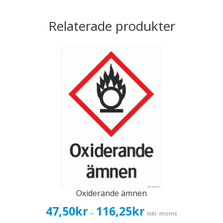
Relaterade produkter
Oxiderande ämnen
Prisintervall:
47,50
kr
116,25
kr
–
Inkl. moms
47,50kr38,00kr