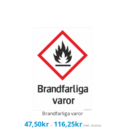
Brandfarliga varor
Prisintervall:
47,50
kr
116,25
kr
–
Inkl. moms
47,50kr38,00kr