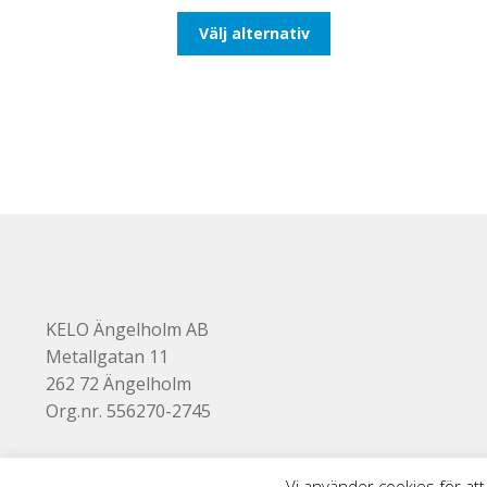
till
Den
Välj alternativ
116,25kr93,00kr
här
produkten
har
flera
varianter.
De
olika
alternativen
kan
väljas
på
produktsidan
KELO Ängelholm AB
Metallgatan 11
262 72 Ängelholm
Org.nr. 556270-2745
Vi använder cookies för att