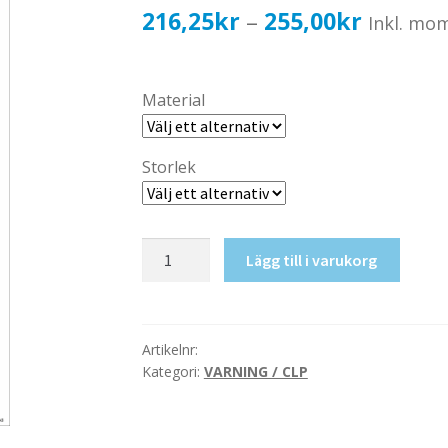
Prisinter
216,25
kr
255,00
kr
–
Inkl. mo
216,25k
till
Material
255,00k
Storlek
Miljöfarliga
Lägg till i varukorg
produkter
(valfri
text)
mängd
Artikelnr:
Kategori:
VARNING / CLP