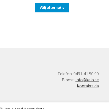
till
Den
Välj alternativ
116,25kr93,00kr
här
produkten
har
flera
varianter.
De
olika
alternativen
kan
väljas
på
produktsidan
Telefon: 0431-41 50 00
E-post:
info@kelo.se
Kontaktsida
 Välj om du godkänner detta.