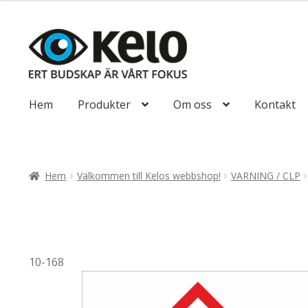
till
255,00kr204
Hoppa
Hoppa
till
till
navigering
innehåll
Hem
Produkter
Om oss
Kontakt
Hem
Välkommen till Kelos webbshop!
VARNING / CLP
10-168