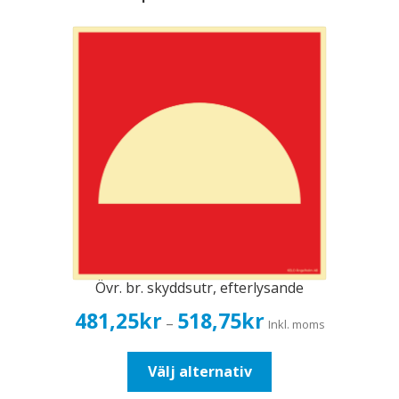
Övr. br. skyddsutr, efterlysande
Prisintervall:
481,25
kr
518,75
kr
–
Inkl. moms
481,25kr385,00kr
till
Den
Välj alternativ
518,75kr415,00kr
här