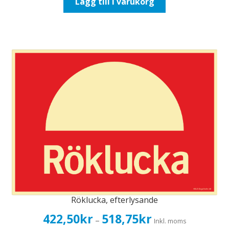
Lägg till i varukorg
Röklucka, efterlysande
Prisintervall:
422,50
kr
518,75
kr
–
Inkl. moms
422,50kr338,00kr