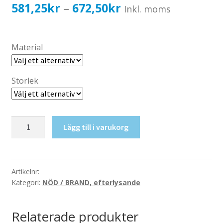
Katalog standardskyltar
Prisintervall:
581,25
kr
672,50
kr
–
Inkl. moms
Köpvillkor Webbshop
581,25kr465,00kr
Sekretess/cookiespolicy; GDPR
till
Material
Kontakt
672,50kr538,00kr
Webbshop
Storlek
Nöd
Lägg till i varukorg
(valfri
text)
mängd
Artikelnr:
Kategori:
NÖD / BRAND, efterlysande
Relaterade produkter