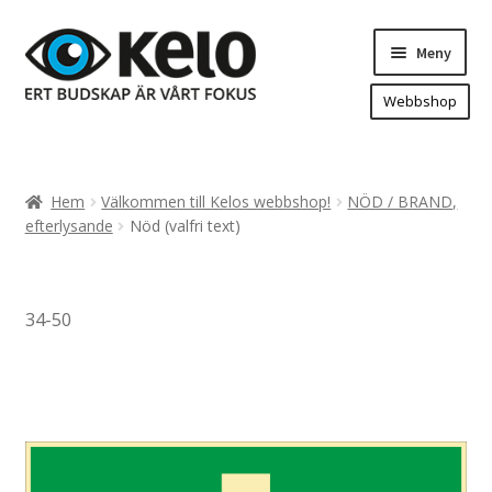
Hoppa
Hoppa
Meny
till
till
navigering
innehåll
Webbshop
Hem
Produkter
Expand
Hem
Välkommen till Kelos webbshop!
NÖD / BRAND,
underm
Arenareklam
efterlysande
Nöd (valfri text)
Bygg/hänvisning och områdeskartor
Dekaler och magnetskyltar
34-50
Fasadskyltar
Flaggor, Roll-ups mm.
Fordonsdekor
Frigolit och akrylskyltar
Fönsterdekor, dekor, sol-säkerhetsfilm