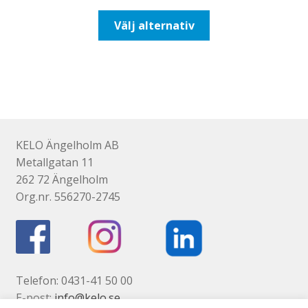
till
Den
Välj alternativ
518,75kr415,00kr
här
produkten
har
flera
varianter.
De
olika
KELO Ängelholm AB
alternativen
Metallgatan 11
kan
262 72 Ängelholm
väljas
Org.nr. 556270-2745
på
produktsidan
Telefon: 0431-41 50 00
E-post:
info@kelo.se