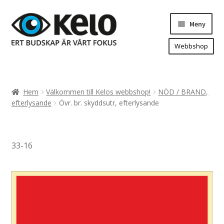
Hoppa
Hoppa
Meny
till
till
navigering
innehåll
Webbshop
Hem
Produkter
Expand
Hem
Välkommen till Kelos webbshop!
NÖD / BRAND,
underm
Arenareklam
efterlysande
Övr. br. skyddsutr, efterlysande
Bygg/hänvisning och områdeskartor
Dekaler och magnetskyltar
33-16
Fasadskyltar
Flaggor, Roll-ups mm.
Fordonsdekor
Frigolit och akrylskyltar
Fönsterdekor, dekor, sol-säkerhetsfilm