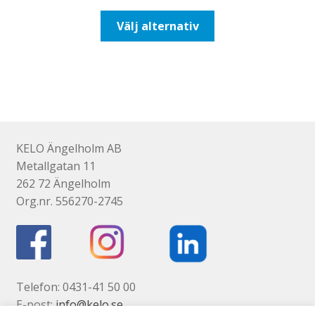
till
Den
Välj alternativ
518,75kr415,00kr
här
produkten
har
flera
varianter.
De
olika
KELO Ängelholm AB
alternativen
Metallgatan 11
kan
262 72 Ängelholm
väljas
Org.nr. 556270-2745
på
produktsidan
Telefon: 0431-41 50 00
E-post:
info@kelo.se