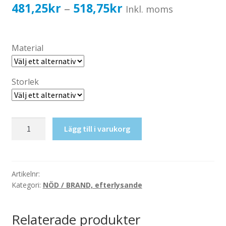
Katalog standardskyltar
Prisintervall:
481,25
kr
518,75
kr
–
Inkl. moms
Köpvillkor Webbshop
481,25kr385,00kr
Sekretess/cookiespolicy; GDPR
till
Material
Kontakt
518,75kr415,00kr
Webbshop
Storlek
Övr.
Lägg till i varukorg
br.
skyddsutr,
efterlysande
mängd
Artikelnr:
Kategori:
NÖD / BRAND, efterlysande
Relaterade produkter