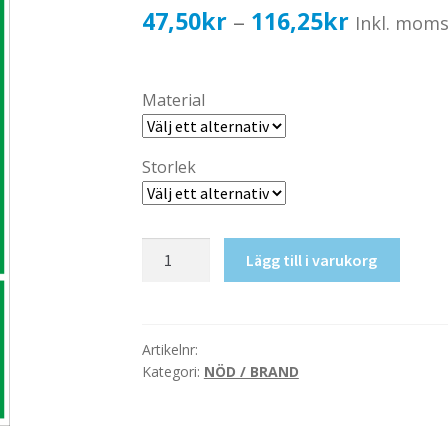
Prisinterv
47,50
kr
116,25
kr
–
Inkl. mom
47,50kr3
till
Material
116,25kr
Storlek
Nödtelefon
Lägg till i varukorg
mängd
Artikelnr:
Kategori:
NÖD / BRAND