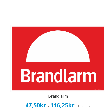
Brandlarm
Prisintervall:
47,50
kr
116,25
kr
–
Inkl. moms
47,50kr38,00kr