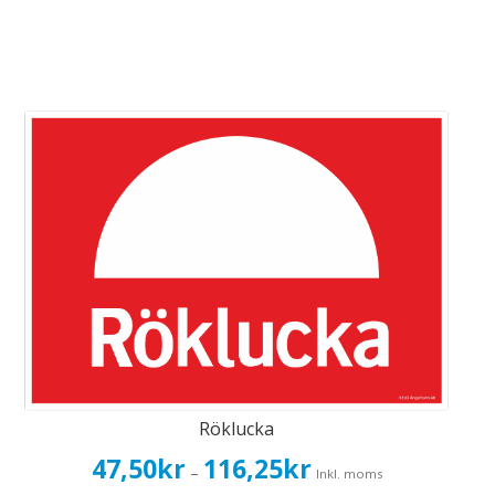
Röklucka
Prisintervall:
47,50
kr
116,25
kr
–
Inkl. moms
47,50kr38,00kr