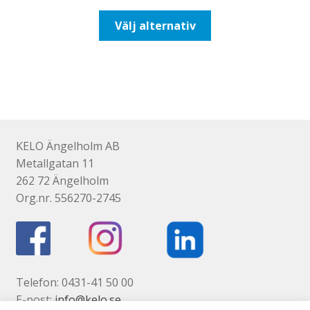
till
Den
Välj alternativ
110,00kr88,00kr
här
produkten
har
flera
varianter.
De
olika
KELO Ängelholm AB
alternativen
Metallgatan 11
kan
262 72 Ängelholm
väljas
Org.nr. 556270-2745
på
produktsidan
Telefon: 0431-41 50 00
E-post:
info@kelo.se