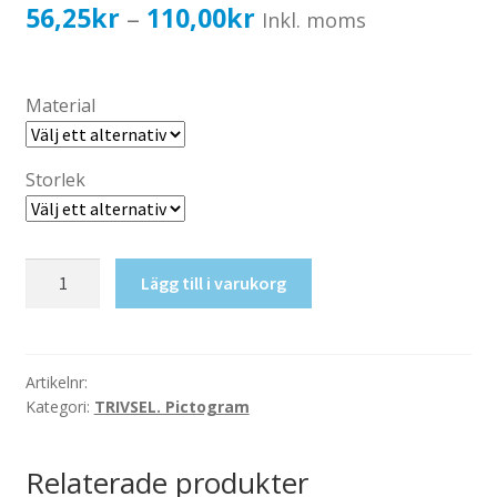
Katalog standardskyltar
Prisintervall:
56,25
kr
110,00
kr
–
Inkl. moms
Köpvillkor Webbshop
56,25kr45,00kr
Sekretess/cookiespolicy; GDPR
till
Material
Kontakt
110,00kr88,00kr
Webbshop
Storlek
Pil
Lägg till i varukorg
höger
upp
mängd
Artikelnr:
Kategori:
TRIVSEL. Pictogram
Relaterade produkter