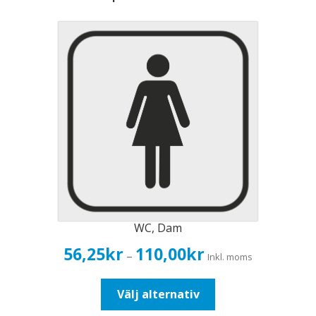
WC, Dam
Prisintervall:
56,25
kr
110,00
kr
–
Inkl. moms
56,25kr45,00kr
till
Den
Välj alternativ
110,00kr88,00kr
här