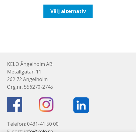
till
Den
Välj alternativ
110,00kr88,00kr
här
produkten
har
flera
varianter.
De
olika
KELO Ängelholm AB
alternativen
Metallgatan 11
kan
262 72 Ängelholm
väljas
Org.nr. 556270-2745
på
produktsidan
Telefon: 0431-41 50 00
E-post:
info@kelo.se