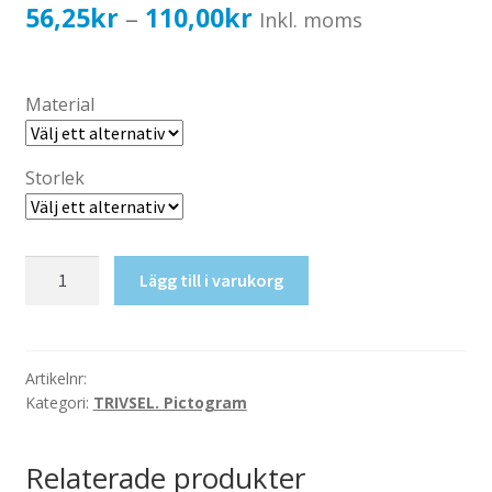
Katalog standardskyltar
Prisintervall:
56,25
kr
110,00
kr
–
Inkl. moms
Köpvillkor Webbshop
56,25kr45,00kr
Sekretess/cookiespolicy; GDPR
till
Material
Kontakt
110,00kr88,00kr
Webbshop
Storlek
Pil
Lägg till i varukorg
ner
vänster
mängd
Artikelnr:
Kategori:
TRIVSEL. Pictogram
Relaterade produkter