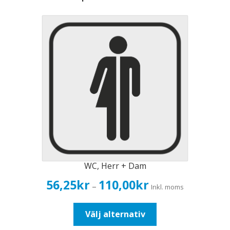
WC, Herr + Dam
Prisintervall:
56,25
kr
110,00
kr
–
Inkl. moms
56,25kr45,00kr
till
Den
Välj alternativ
110,00kr88,00kr
här