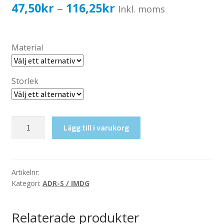
Katalog standardskyltar
Prisintervall:
47,50
kr
116,25
kr
–
Inkl. moms
Köpvillkor Webbshop
47,50kr38,00kr
Sekretess/cookiespolicy; GDPR
till
Material
Kontakt
116,25kr93,00kr
Webbshop
Storlek
Radioaktivt
Lägg till i varukorg
ämne
I,
nr
7A
Artikelnr:
Kategori:
ADR-S / IMDG
mängd
Relaterade produkter