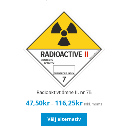
Radioaktivt ämne II, nr 7B
Prisintervall:
47,50
kr
116,25
kr
–
Inkl. moms
47,50kr38,00kr
till
Den
Välj alternativ
116,25kr93,00kr
här