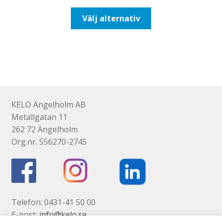
till
Den
Välj alternativ
116,25kr93,00kr
här
produkten
har
flera
varianter.
De
olika
KELO Ängelholm AB
alternativen
Metallgatan 11
kan
262 72 Ängelholm
väljas
Org.nr. 556270-2745
på
produktsidan
Telefon: 0431-41 50 00
E-post:
info@kelo.se