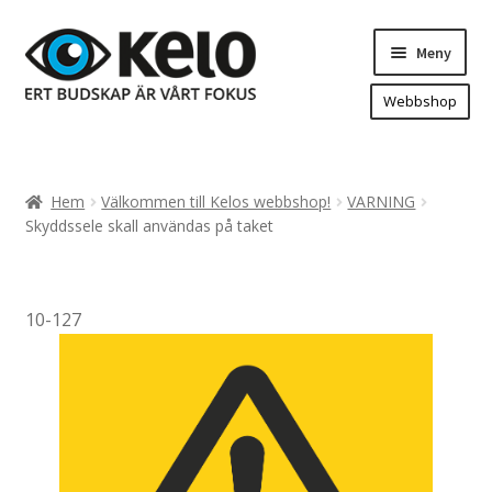
Hoppa
Hoppa
Meny
till
till
navigering
innehåll
Webbshop
Hem
Produkter
Expand
Hem
Välkommen till Kelos webbshop!
VARNING
underm
Arenareklam
Skyddssele skall användas på taket
Bygg/hänvisning och områdeskartor
Dekaler och magnetskyltar
10-127
Fasadskyltar
Flaggor, Roll-ups mm.
Fordonsdekor
Frigolit och akrylskyltar
Fönsterdekor, dekor, sol-säkerhetsfilm