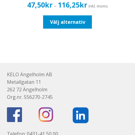
Prisintervall:
47,50
kr
116,25
kr
–
Inkl. moms
47,50kr38,00kr
till
Den
Välj alternativ
116,25kr93,00kr
här
produkten
har
flera
varianter.
De
olika
KELO Ängelholm AB
alternativen
Metallgatan 11
kan
262 72 Ängelholm
väljas
Org.nr. 556270-2745
på
produktsidan
Telefon: 0431-41 50 00