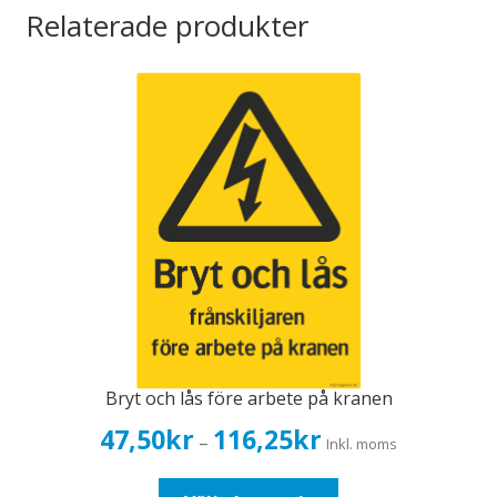
Relaterade produkter
Bryt och lås före arbete på kranen
Prisintervall:
47,50
kr
116,25
kr
–
Inkl. moms
47,50kr38,00kr
till
Den