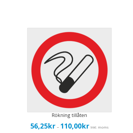
Rökning tillåten
Prisintervall:
56,25
kr
110,00
kr
–
Inkl. moms
56,25kr45,00kr