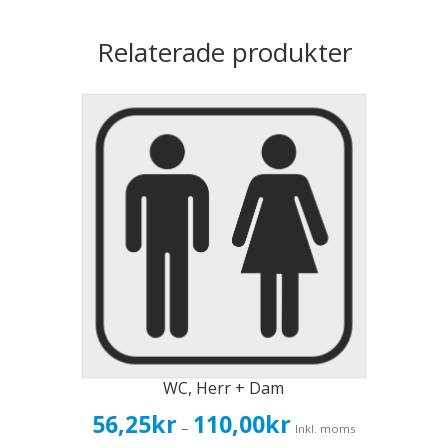
Relaterade produkter
WC, Herr + Dam
Prisintervall:
56,25
kr
110,00
kr
–
Inkl. moms
56,25kr45,00kr