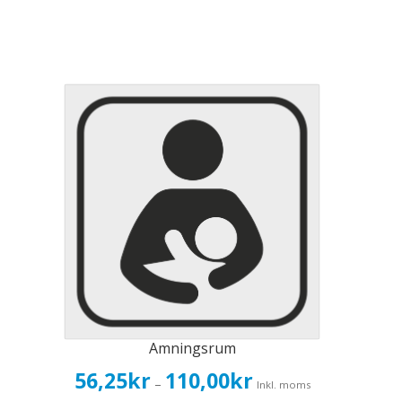
Amningsrum
Prisintervall:
56,25
kr
110,00
kr
–
Inkl. moms
56,25kr45,00kr