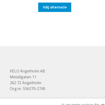
till
Den
Välj alternativ
110,00kr88,00kr
här
produkten
har
flera
varianter.
De
olika
alternativen
kan
väljas
på
produktsidan
KELO Ängelholm AB
Metallgatan 11
262 72 Ängelholm
Org.nr. 556270-2745
Vi använder cookies för att