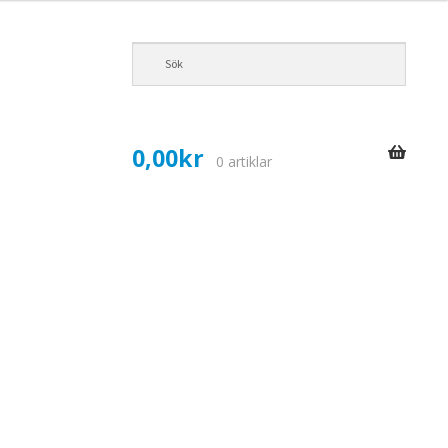
0,00
kr
0 artiklar