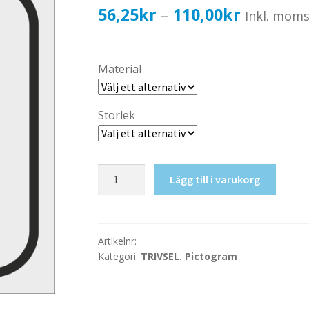
Prisinterv
56,25
kr
110,00
kr
–
Inkl. mom
56,25kr4
till
Material
110,00kr
Storlek
Soptunna
Lägg till i varukorg
mängd
Artikelnr:
Kategori:
TRIVSEL. Pictogram