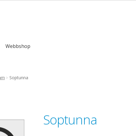
kr
Webbshop
ram
Soptunna
Soptunna