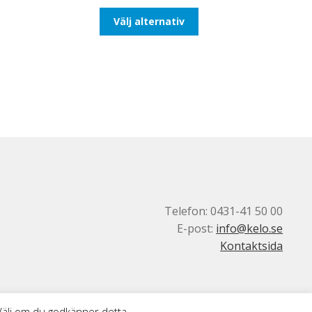
till
Den
Välj alternativ
110,00kr88,00kr
här
produkten
har
flera
varianter.
De
olika
alternativen
kan
väljas
på
produktsidan
Telefon: 0431-41 50 00
E-post:
info@kelo.se
Kontaktsida
 Välj om du godkänner detta.