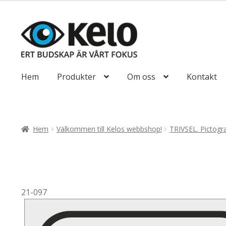
till
110,00kr88,00
Hoppa
Hoppa
till
till
navigering
innehåll
Hem
Produkter
Om oss
Kontakt
Hem
Välkommen till Kelos webbshop!
TRIVSEL. Pictog
21-097