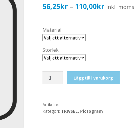
Prisinterv
56,25
kr
110,00
kr
–
Inkl. mom
56,25kr4
till
Material
110,00kr
Storlek
Soptunna
Lägg till i varukorg
mängd
Artikelnr:
Kategori:
TRIVSEL. Pictogram