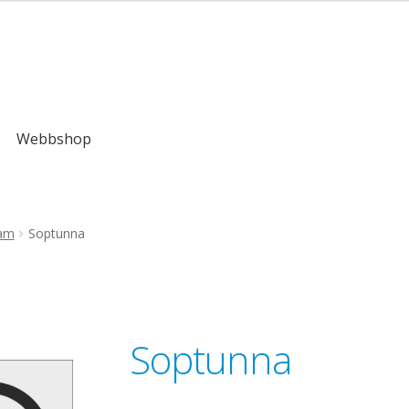
kr
Webbshop
ram
Soptunna
Soptunna