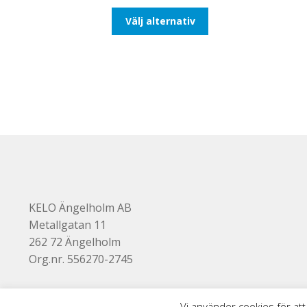
till
Den
Välj alternativ
110,00kr88,00kr
här
produkten
har
flera
varianter.
De
olika
alternativen
kan
väljas
på
produktsidan
KELO Ängelholm AB
Metallgatan 11
262 72 Ängelholm
Org.nr. 556270-2745
Vi använder cookies för att