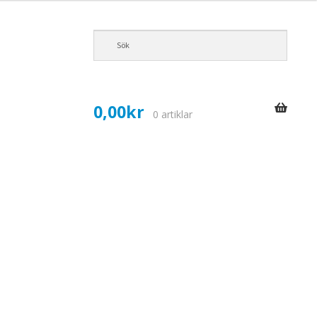
0,00
kr
0 artiklar