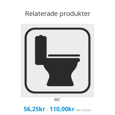
Relaterade produkter
WC
Prisintervall:
56,25
kr
110,00
kr
–
Inkl. moms
56,25kr45,00kr