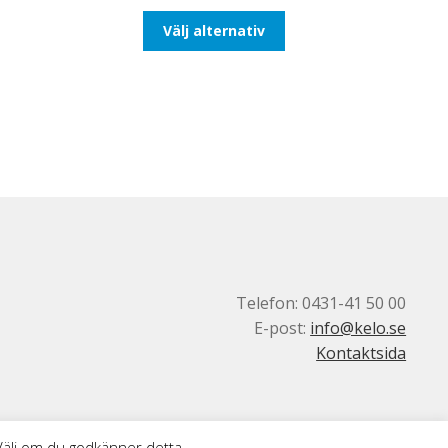
till
Den
Välj alternativ
110,00kr88,00kr
här
produkten
har
flera
varianter.
De
olika
alternativen
kan
väljas
på
produktsidan
Telefon: 0431-41 50 00
E-post:
info@kelo.se
Kontaktsida
 Välj om du godkänner detta.