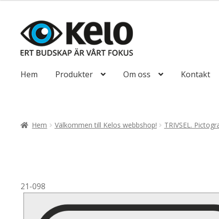
till
110,00kr88,00
Hoppa
Hoppa
till
till
navigering
innehåll
Hem
Produkter
Om oss
Kontakt
Hem
Välkommen till Kelos webbshop!
TRIVSEL. Pictog
21-098