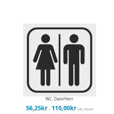
WC, Dam/Herr
Prisintervall:
56,25
kr
110,00
kr
–
Inkl. moms
56,25kr45,00kr