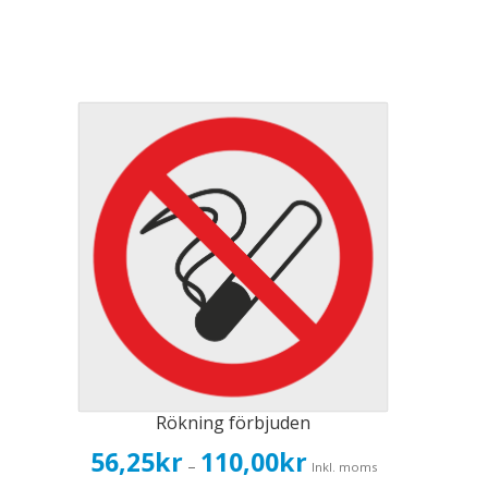
Rökning förbjuden
Prisintervall:
56,25
kr
110,00
kr
–
Inkl. moms
56,25kr45,00kr