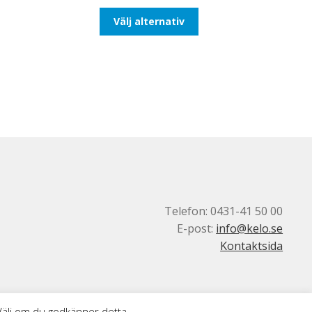
till
Den
Välj alternativ
93,75kr75,00kr
här
produkten
har
flera
varianter.
De
olika
alternativen
kan
väljas
på
produktsidan
Telefon: 0431-41 50 00
E-post:
info@kelo.se
Kontaktsida
 Välj om du godkänner detta.