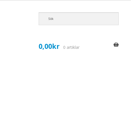
0,00
kr
0 artiklar