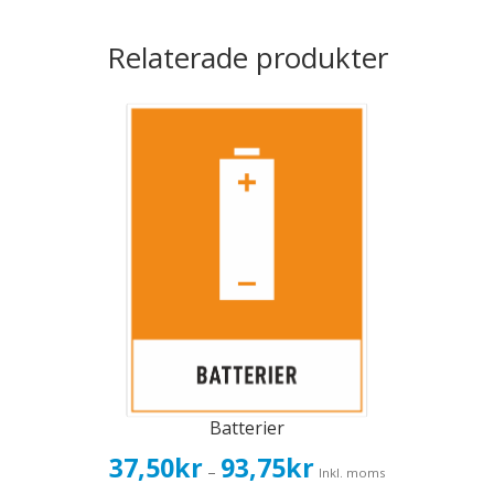
Relaterade produkter
Batterier
Prisintervall:
37,50
kr
93,75
kr
–
Inkl. moms
37,50kr30,00kr