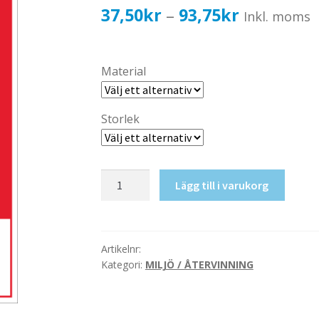
Prisinterval
37,50
kr
93,75
kr
–
Inkl. moms
37,50kr30,
till
Material
93,75kr75,
Storlek
Sprayflaskor
Lägg till i varukorg
mängd
Artikelnr:
Kategori:
MILJÖ / ÅTERVINNING