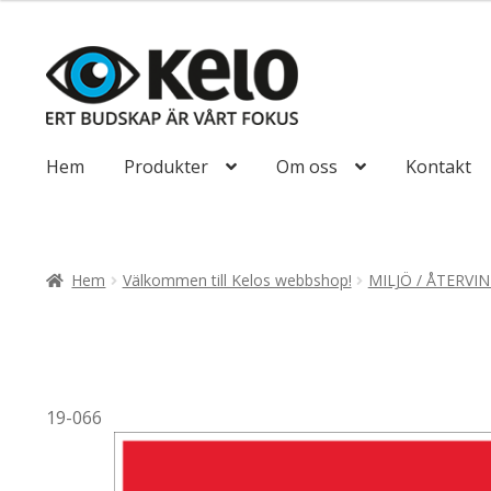
till
93,75kr75,00kr
Hoppa
Hoppa
till
till
navigering
innehåll
Hem
Produkter
Om oss
Kontakt
Hem
Välkommen till Kelos webbshop!
MILJÖ / ÅTERVI
19-066