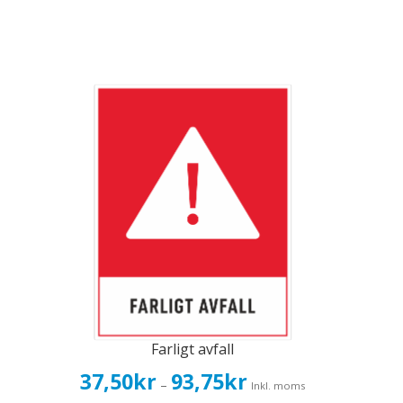
Farligt avfall
Prisintervall:
37,50
kr
93,75
kr
–
Inkl. moms
37,50kr30,00kr