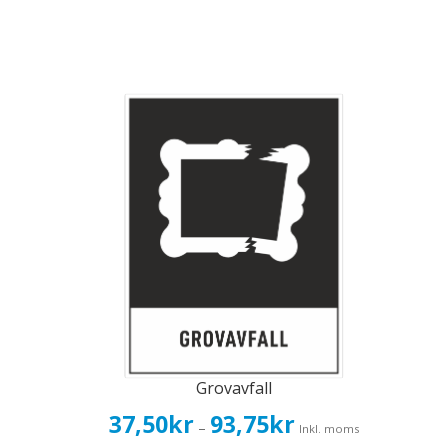
Grovavfall
Prisintervall:
37,50
kr
93,75
kr
–
Inkl. moms
37,50kr30,00kr