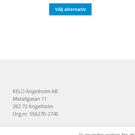
till
Den
Välj alternativ
93,75kr75,00kr
här
produkten
har
flera
varianter.
De
olika
alternativen
kan
väljas
på
produktsidan
KELO Ängelholm AB
Metallgatan 11
262 72 Ängelholm
Org.nr. 556270-2745
Vi använder cookies för att