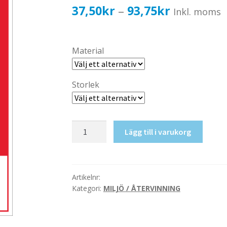
Prisinterval
37,50
kr
93,75
kr
–
Inkl. moms
37,50kr30,
till
Material
93,75kr75,
Storlek
Spillolja
Lägg till i varukorg
mängd
Artikelnr:
Kategori:
MILJÖ / ÅTERVINNING