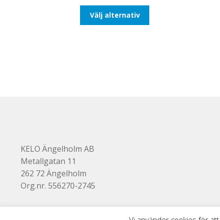
till
Den
Välj alternativ
93,75kr75,00kr
här
produkten
har
flera
varianter.
De
olika
alternativen
kan
väljas
på
produktsidan
KELO Ängelholm AB
Metallgatan 11
262 72 Ängelholm
Org.nr. 556270-2745
Vi använder cookies för att