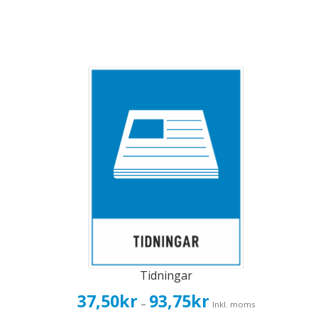
Tidningar
Prisintervall:
37,50
kr
93,75
kr
–
Inkl. moms
37,50kr30,00kr