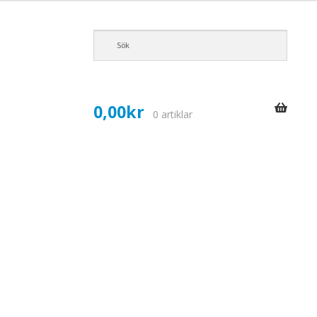
0,00
kr
0 artiklar