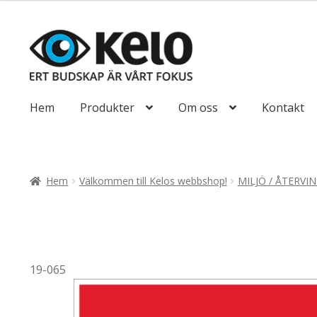
till
93,75kr75,00kr
Hoppa
Hoppa
till
till
navigering
innehåll
Hem
Produkter
Om oss
Kontakt
Hem
Välkommen till Kelos webbshop!
MILJÖ / ÅTERVI
19-065