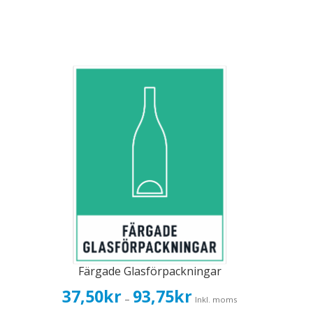
Färgade Glasförpackningar
Prisintervall:
37,50
kr
93,75
kr
–
Inkl. moms
37,50kr30,00kr