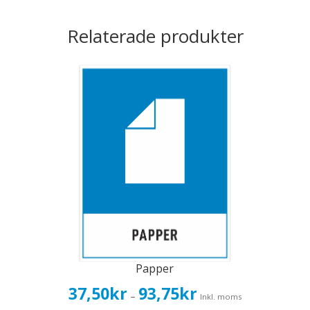
Relaterade produkter
Papper
Prisintervall:
37,50
kr
93,75
kr
–
Inkl. moms
37,50kr30,00kr