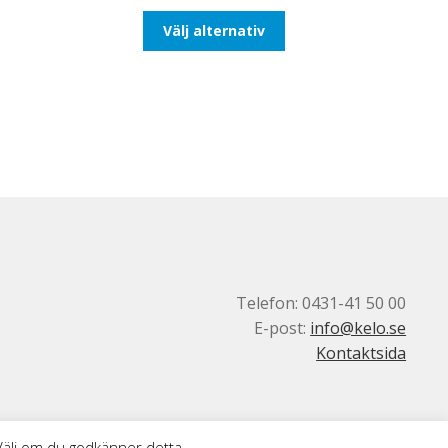
till
Den
Välj alternativ
93,75kr75,00kr
här
produkten
har
flera
varianter.
De
olika
alternativen
kan
väljas
på
produktsidan
Telefon: 0431-41 50 00
E-post:
info@kelo.se
Kontaktsida
 Välj om du godkänner detta.