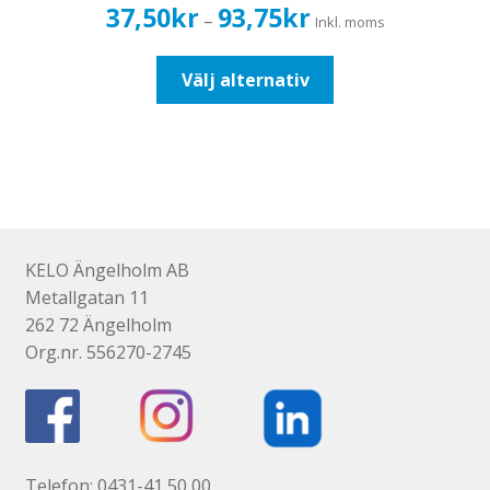
Prisintervall:
37,50
kr
93,75
kr
–
Inkl. moms
37,50kr30,00kr
till
Den
Välj alternativ
93,75kr75,00kr
här
produkten
har
flera
varianter.
De
olika
KELO Ängelholm AB
alternativen
Metallgatan 11
kan
262 72 Ängelholm
väljas
Org.nr. 556270-2745
på
produktsidan
Telefon: 0431-41 50 00