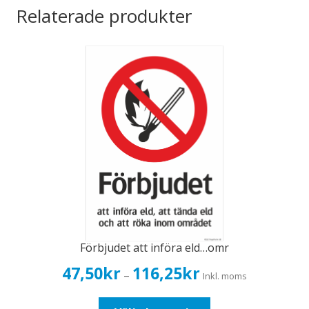
Relaterade produkter
Förbjudet att införa eld…omr
Prisintervall:
47,50
kr
116,25
kr
–
Inkl. moms
47,50kr38,00kr
till
Den