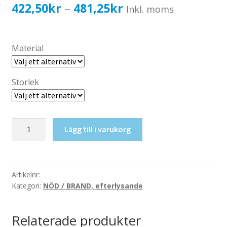
Katalog standardskyltar
Prisintervall:
422,50
kr
481,25
kr
–
Inkl. moms
Köpvillkor Webbshop
422,50kr338,00kr
Sekretess/cookiespolicy; GDPR
till
Material
Kontakt
481,25kr385,00kr
Webbshop
Storlek
Stoppknapp
Lägg till i varukorg
mängd
Artikelnr:
Kategori:
NÖD / BRAND, efterlysande
Relaterade produkter