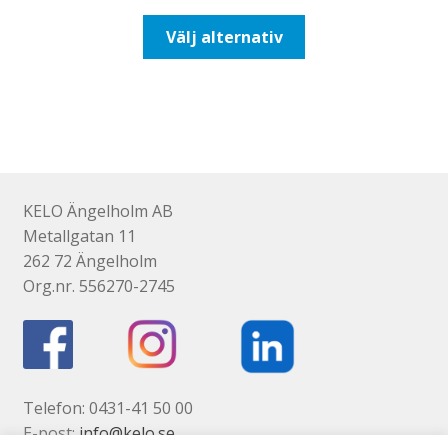
till
Den
Välj alternativ
481,25kr385,00kr
här
produkten
har
flera
varianter.
De
olika
KELO Ängelholm AB
alternativen
Metallgatan 11
kan
262 72 Ängelholm
väljas
Org.nr. 556270-2745
på
produktsidan
Telefon: 0431-41 50 00
E-post:
info@kelo.se