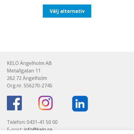
till
Den
Välj alternativ
518,75kr415,00kr
här
produkten
har
flera
varianter.
De
olika
KELO Ängelholm AB
alternativen
Metallgatan 11
kan
262 72 Ängelholm
väljas
Org.nr. 556270-2745
på
produktsidan
Telefon: 0431-41 50 00
E-post:
info@kelo.se