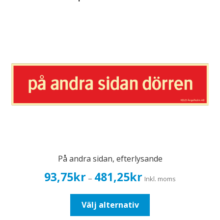
På andra sidan, efterlysande
Prisintervall:
93,75
kr
481,25
kr
–
Inkl. moms
93,75kr75,00kr
till
Den
Välj alternativ
481,25kr385,00kr
här