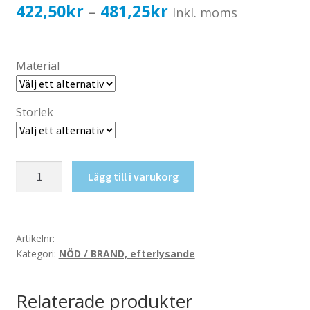
Katalog standardskyltar
Prisintervall:
422,50
kr
481,25
kr
–
Inkl. moms
Köpvillkor Webbshop
422,50kr338,00kr
Sekretess/cookiespolicy; GDPR
till
Material
Kontakt
481,25kr385,00kr
Webbshop
Storlek
Nödstopp
Lägg till i varukorg
mängd
Artikelnr:
Kategori:
NÖD / BRAND, efterlysande
Relaterade produkter