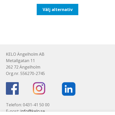
till
Den
Välj alternativ
492,50kr394,00kr
här
produkten
har
flera
varianter.
De
olika
KELO Ängelholm AB
alternativen
Metallgatan 11
kan
262 72 Ängelholm
väljas
Org.nr. 556270-2745
på
produktsidan
Telefon: 0431-41 50 00
E-post:
info@kelo.se