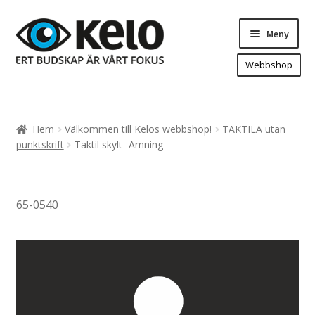
Hoppa
Hoppa
Meny
till
till
navigering
innehåll
Webbshop
Hem
Produkter
Expand
Hem
Välkommen till Kelos webbshop!
TAKTILA utan
underm
Arenareklam
punktskrift
Taktil skylt- Amning
Bygg/hänvisning och områdeskartor
Dekaler och magnetskyltar
65-0540
Fasadskyltar
Flaggor, Roll-ups mm.
Fordonsdekor
Frigolit och akrylskyltar
Fönsterdekor, dekor, sol-säkerhetsfilm