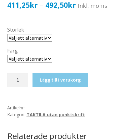
Katalog standardskyltar
Prisintervall:
411,25
kr
492,50
kr
–
Inkl. moms
Köpvillkor Webbshop
411,25kr329,00kr
Sekretess/cookiespolicy; GDPR
till
Storlek
Kontakt
492,50kr394,00kr
Webbshop
Färg
Taktil
Lägg till i varukorg
skylt-
Amning
mängd
Artikelnr:
Kategori:
TAKTILA utan punktskrift
Relaterade produkter