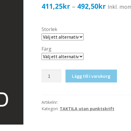
Prisinter
411,25
kr
492,50
kr
–
Inkl. mo
411,25k
till
Storlek
492,50k
Färg
Taktil
Lägg till i varukorg
skylt-
HWC+Skötbord
mängd
Artikelnr:
Kategori:
TAKTILA utan punktskrift