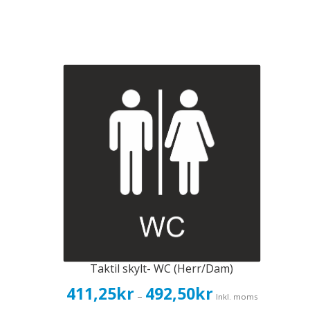
Taktil skylt- WC (Herr/Dam)
Prisintervall:
411,25
kr
492,50
kr
–
Inkl. moms
411,25kr329,00kr