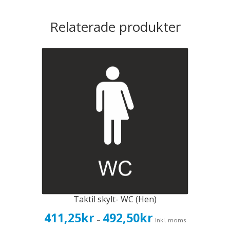
Relaterade produkter
Taktil skylt- WC (Hen)
Prisintervall:
411,25
kr
492,50
kr
–
Inkl. moms
411,25kr329,00kr