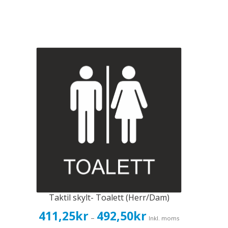
Taktil skylt- Toalett (Herr/Dam)
Prisintervall:
411,25
kr
492,50
kr
–
Inkl. moms
411,25kr329,00kr