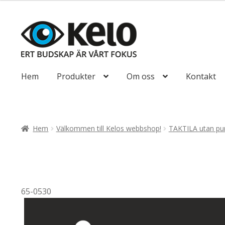
till
492,50kr394
Hoppa
Hoppa
till
till
navigering
innehåll
Hem
Produkter
Om oss
Kontakt
Hem
Välkommen till Kelos webbshop!
TAKTILA utan pun
65-0530