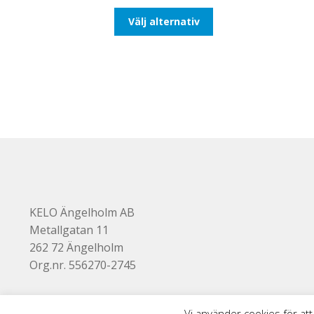
till
Den
Välj alternativ
492,50kr394,00kr
här
produkten
har
flera
varianter.
De
olika
alternativen
kan
väljas
på
produktsidan
KELO Ängelholm AB
Metallgatan 11
262 72 Ängelholm
Org.nr. 556270-2745
Vi använder cookies för att