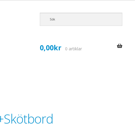
0,00
kr
0 artiklar
C+Skötbord