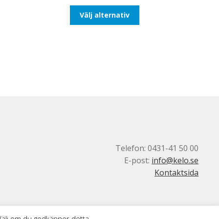
till
Den
Välj alternativ
492,50kr394,00kr
här
produkten
har
flera
varianter.
De
olika
alternativen
kan
väljas
på
produktsidan
Telefon: 0431-41 50 00
E-post:
info@kelo.se
Kontaktsida
 Välj om du godkänner detta.