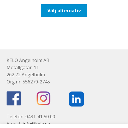
till
Den
Välj alternativ
647,50kr518,00kr
här
produkten
har
flera
varianter.
De
olika
KELO Ängelholm AB
alternativen
Metallgatan 11
kan
262 72 Ängelholm
väljas
Org.nr. 556270-2745
på
produktsidan
Telefon: 0431-41 50 00
E-post:
info@kelo.se