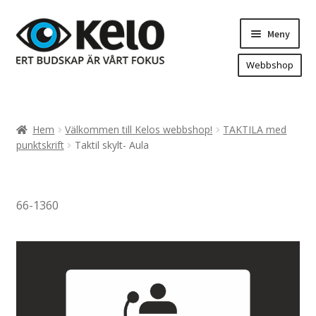
Hoppa
Hoppa
Meny
till
till
navigering
innehåll
Webbshop
Hem
Produkter
Expand
Hem
Välkommen till Kelos webbshop!
TAKTILA med
underm
Arenareklam
punktskrift
Taktil skylt- Aula
Bygg/hänvisning och områdeskartor
Dekaler och magnetskyltar
66-1360
Fasadskyltar
Flaggor, Roll-ups mm.
Fordonsdekor
Frigolit och akrylskyltar
Fönsterdekor, dekor, sol-säkerhetsfilm