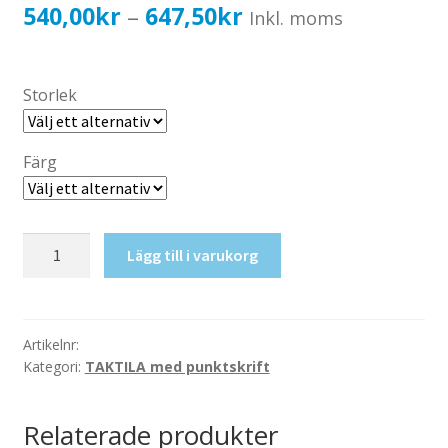
Katalog standardskyltar
Prisintervall:
540,00
kr
647,50
kr
–
Inkl. moms
Köpvillkor Webbshop
540,00kr432,00kr
Sekretess/cookiespolicy; GDPR
till
Storlek
Kontakt
647,50kr518,00kr
Webbshop
Färg
Taktil
Lägg till i varukorg
skylt-
Aula
mängd
Artikelnr:
Kategori:
TAKTILA med punktskrift
Relaterade produkter