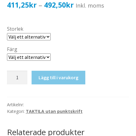
Katalog standardskyltar
Prisintervall:
411,25
kr
492,50
kr
–
Inkl. moms
Köpvillkor Webbshop
411,25kr329,00kr
Sekretess/cookiespolicy; GDPR
till
Storlek
Kontakt
492,50kr394,00kr
Webbshop
Färg
Taktil
Lägg till i varukorg
skylt-
Bibliotek
mängd
Artikelnr:
Kategori:
TAKTILA utan punktskrift
Relaterade produkter