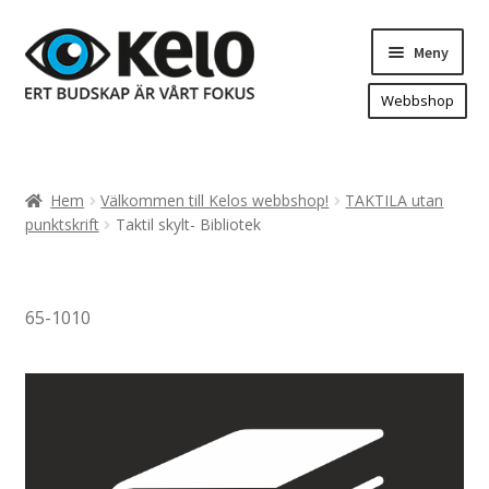
Hoppa
Hoppa
Meny
till
till
navigering
innehåll
Webbshop
Hem
Produkter
Expand
Hem
Välkommen till Kelos webbshop!
TAKTILA utan
underm
Arenareklam
punktskrift
Taktil skylt- Bibliotek
Bygg/hänvisning och områdeskartor
Dekaler och magnetskyltar
65-1010
Fasadskyltar
Flaggor, Roll-ups mm.
Fordonsdekor
Frigolit och akrylskyltar
Fönsterdekor, dekor, sol-säkerhetsfilm