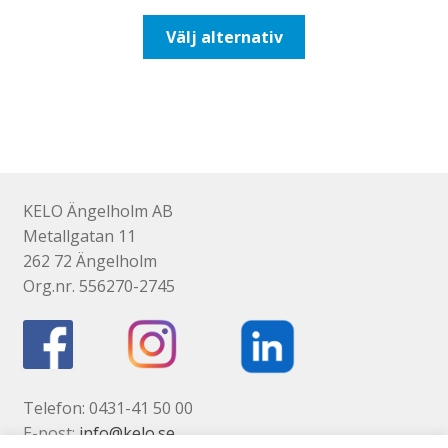
till
Den
Välj alternativ
492,50kr394,00kr
här
produkten
har
flera
varianter.
De
olika
KELO Ängelholm AB
alternativen
Metallgatan 11
kan
262 72 Ängelholm
väljas
Org.nr. 556270-2745
på
produktsidan
Telefon: 0431-41 50 00
E-post:
info@kelo.se