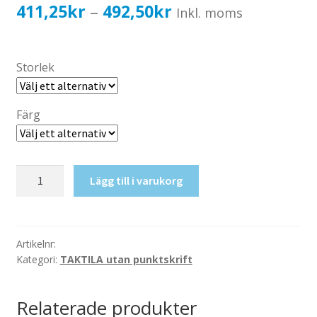
Katalog standardskyltar
Prisintervall:
411,25
kr
492,50
kr
–
Inkl. moms
Köpvillkor Webbshop
411,25kr329,00kr
Sekretess/cookiespolicy; GDPR
till
Storlek
Kontakt
492,50kr394,00kr
Webbshop
Färg
Taktil
Lägg till i varukorg
skylt-
Skolsköterska
mängd
Artikelnr:
Kategori:
TAKTILA utan punktskrift
Relaterade produkter