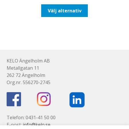
till
Den
Välj alternativ
492,50kr394,00kr
här
produkten
har
flera
varianter.
De
olika
KELO Ängelholm AB
alternativen
Metallgatan 11
kan
262 72 Ängelholm
väljas
Org.nr. 556270-2745
på
produktsidan
Telefon: 0431-41 50 00
E-post:
info@kelo.se