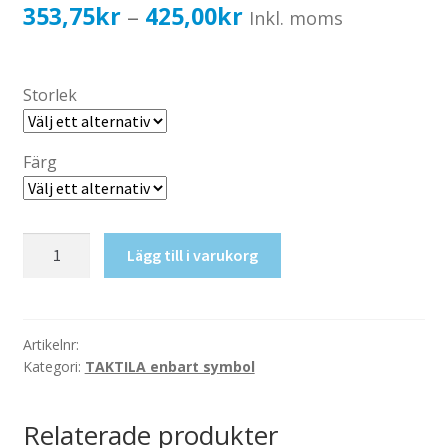
Katalog standardskyltar
Prisintervall:
353,75
kr
425,00
kr
–
Inkl. moms
Köpvillkor Webbshop
353,75kr283,00kr
Sekretess/cookiespolicy; GDPR
till
Storlek
Kontakt
425,00kr340,00kr
Webbshop
Färg
Taktil
Lägg till i varukorg
skylt-
Cyklar
mängd
Artikelnr:
Kategori:
TAKTILA enbart symbol
Relaterade produkter