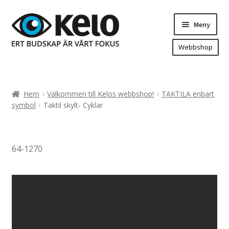
Hoppa
Hoppa
Meny
till
till
navigering
innehåll
Webbshop
Hem
Produkter
Expand
Hem
Välkommen till Kelos webbshop!
TAKTILA enbart
underm
Arenareklam
symbol
Taktil skylt- Cyklar
Bygg/hänvisning och områdeskartor
Dekaler och magnetskyltar
64-1270
Fasadskyltar
Flaggor, Roll-ups mm.
Fordonsdekor
Frigolit och akrylskyltar
Fönsterdekor, dekor, sol-säkerhetsfilm