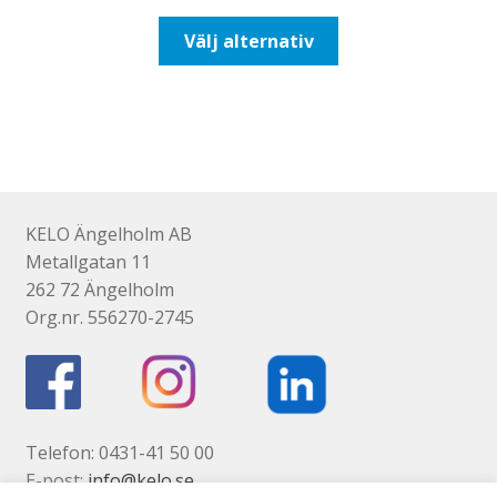
till
Den
Välj alternativ
425,00kr340,00kr
här
produkten
har
flera
varianter.
De
olika
KELO Ängelholm AB
alternativen
Metallgatan 11
kan
262 72 Ängelholm
väljas
Org.nr. 556270-2745
på
produktsidan
Telefon: 0431-41 50 00
E-post:
info@kelo.se