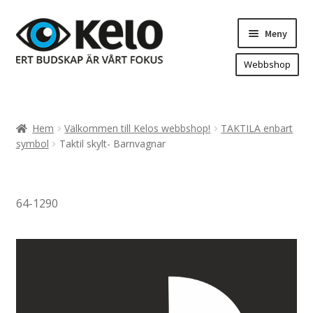
Hoppa
Hoppa
Meny
till
till
navigering
innehåll
Webbshop
Hem
Produkter
Expand
Hem
Välkommen till Kelos webbshop!
TAKTILA enbart
underm
Arenareklam
symbol
Taktil skylt- Barnvagnar
Bygg/hänvisning och områdeskartor
Dekaler och magnetskyltar
64-1290
Fasadskyltar
Flaggor, Roll-ups mm.
Fordonsdekor
Frigolit och akrylskyltar
Fönsterdekor, dekor, sol-säkerhetsfilm