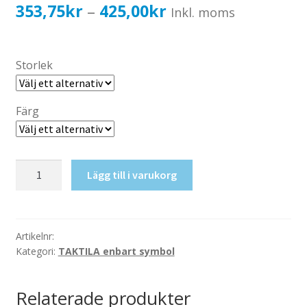
Katalog standardskyltar
Prisintervall:
353,75
kr
425,00
kr
–
Inkl. moms
Köpvillkor Webbshop
353,75kr283,00kr
Sekretess/cookiespolicy; GDPR
till
Storlek
Kontakt
425,00kr340,00kr
Webbshop
Färg
Taktil
Lägg till i varukorg
skylt-
Barnvagnar
mängd
Artikelnr:
Kategori:
TAKTILA enbart symbol
Relaterade produkter