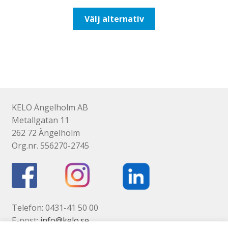
till
Den
Välj alternativ
425,00kr340,00kr
här
produkten
har
flera
varianter.
De
olika
KELO Ängelholm AB
alternativen
Metallgatan 11
kan
262 72 Ängelholm
väljas
Org.nr. 556270-2745
på
produktsidan
Telefon: 0431-41 50 00
E-post:
info@kelo.se