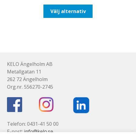
till
Den
Välj alternativ
647,50kr518,00kr
här
produkten
har
flera
varianter.
De
olika
KELO Ängelholm AB
alternativen
Metallgatan 11
kan
262 72 Ängelholm
väljas
Org.nr. 556270-2745
på
produktsidan
Telefon: 0431-41 50 00
E-post:
info@kelo.se