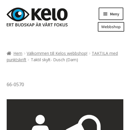
Hoppa
Hoppa
Meny
till
till
navigering
innehåll
Webbshop
Hem
Produkter
Expand
Hem
Välkommen till Kelos webbshop!
TAKTILA med
underm
Arenareklam
punktskrift
Taktil skylt- Dusch (Dam)
Bygg/hänvisning och områdeskartor
Dekaler och magnetskyltar
66-0570
Fasadskyltar
Flaggor, Roll-ups mm.
Fordonsdekor
Frigolit och akrylskyltar
Fönsterdekor, dekor, sol-säkerhetsfilm