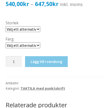
Katalog standardskyltar
Prisintervall:
540,00
kr
647,50
kr
–
Inkl. moms
Köpvillkor Webbshop
540,00kr432,00kr
Sekretess/cookiespolicy; GDPR
till
Storlek
Kontakt
647,50kr518,00kr
Webbshop
Färg
Taktil
Lägg till i varukorg
skylt-
Dusch
(Dam)
mängd
Artikelnr:
Kategori:
TAKTILA med punktskrift
Relaterade produkter