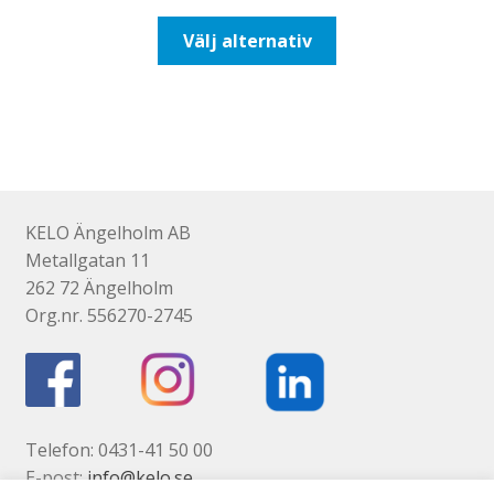
till
Den
Välj alternativ
492,50kr394,00kr
här
produkten
har
flera
varianter.
De
olika
KELO Ängelholm AB
alternativen
Metallgatan 11
kan
262 72 Ängelholm
väljas
Org.nr. 556270-2745
på
produktsidan
Telefon: 0431-41 50 00
E-post:
info@kelo.se