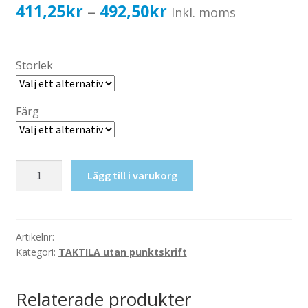
Katalog standardskyltar
Prisintervall:
411,25
kr
492,50
kr
–
Inkl. moms
Köpvillkor Webbshop
411,25kr329,00kr
Sekretess/cookiespolicy; GDPR
till
Storlek
Kontakt
492,50kr394,00kr
Webbshop
Färg
Taktil
Lägg till i varukorg
skylt-
Endast
personal
mängd
Artikelnr:
Kategori:
TAKTILA utan punktskrift
Relaterade produkter