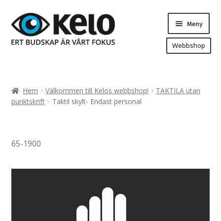
Hoppa
Hoppa
Meny
till
till
navigering
innehåll
Webbshop
Hem
Produkter
Expand
Hem
Välkommen till Kelos webbshop!
TAKTILA utan
underm
Arenareklam
punktskrift
Taktil skylt- Endast personal
Bygg/hänvisning och områdeskartor
Dekaler och magnetskyltar
65-1900
Fasadskyltar
Flaggor, Roll-ups mm.
Fordonsdekor
Frigolit och akrylskyltar
Fönsterdekor, dekor, sol-säkerhetsfilm