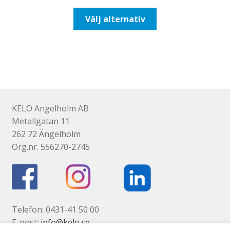
till
Den
Välj alternativ
492,50kr394,00kr
här
produkten
har
flera
varianter.
De
olika
KELO Ängelholm AB
alternativen
Metallgatan 11
kan
262 72 Ängelholm
väljas
Org.nr. 556270-2745
på
produktsidan
Telefon: 0431-41 50 00
E-post:
info@kelo.se