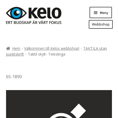
Hoppa
Hoppa
Meny
till
till
navigering
innehåll
Webbshop
Hem
Produkter
Expand
Hem
Välkommen till Kelos webbshop!
TAKTILA utan
underm
Arenareklam
punktskrift
Taktil skylt- Teleslinga
Bygg/hänvisning och områdeskartor
Dekaler och magnetskyltar
65-1890
Fasadskyltar
Flaggor, Roll-ups mm.
Fordonsdekor
Frigolit och akrylskyltar
Fönsterdekor, dekor, sol-säkerhetsfilm