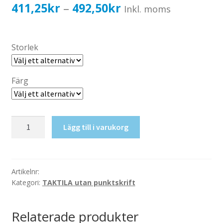
Katalog standardskyltar
Prisintervall:
411,25
kr
492,50
kr
–
Inkl. moms
Köpvillkor Webbshop
411,25kr329,00kr
Sekretess/cookiespolicy; GDPR
till
Storlek
Kontakt
492,50kr394,00kr
Webbshop
Färg
Taktil
Lägg till i varukorg
skylt-
Teleslinga
mängd
Artikelnr:
Kategori:
TAKTILA utan punktskrift
Relaterade produkter