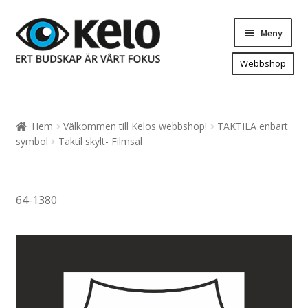
Hoppa
Hoppa
Meny
till
till
navigering
innehåll
Webbshop
Hem
Produkter
Expand
Hem
Välkommen till Kelos webbshop!
TAKTILA enbart
underm
Arenareklam
symbol
Taktil skylt- Filmsal
Bygg/hänvisning och områdeskartor
Dekaler och magnetskyltar
64-1380
Fasadskyltar
Flaggor, Roll-ups mm.
Fordonsdekor
Frigolit och akrylskyltar
Fönsterdekor, dekor, sol-säkerhetsfilm