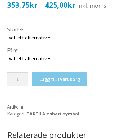
Katalog standardskyltar
Prisintervall:
353,75
kr
425,00
kr
–
Inkl. moms
Köpvillkor Webbshop
353,75kr283,00kr
Sekretess/cookiespolicy; GDPR
till
Storlek
Kontakt
425,00kr340,00kr
Webbshop
Färg
Taktil
Lägg till i varukorg
skylt-
Filmsal
mängd
Artikelnr:
Kategori:
TAKTILA enbart symbol
Relaterade produkter