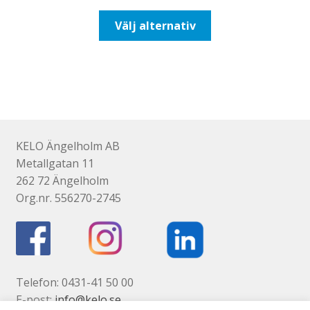
till
Den
Välj alternativ
425,00kr340,00kr
här
produkten
har
flera
varianter.
De
olika
KELO Ängelholm AB
alternativen
Metallgatan 11
kan
262 72 Ängelholm
väljas
Org.nr. 556270-2745
på
produktsidan
Telefon: 0431-41 50 00
E-post:
info@kelo.se