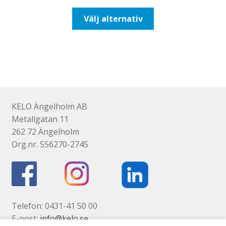
till
Den
Välj alternativ
492,50kr394,00kr
här
produkten
har
flera
varianter.
De
olika
KELO Ängelholm AB
alternativen
Metallgatan 11
kan
262 72 Ängelholm
väljas
Org.nr. 556270-2745
på
produktsidan
Telefon: 0431-41 50 00
E-post:
info@kelo.se