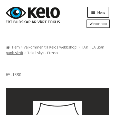
Hoppa
Hoppa
Meny
till
till
navigering
innehåll
Webbshop
Hem
Produkter
Expand
Hem
Välkommen till Kelos webbshop!
TAKTILA utan
underm
Arenareklam
punktskrift
Taktil skylt- Filmsal
Bygg/hänvisning och områdeskartor
Dekaler och magnetskyltar
65-1380
Fasadskyltar
Flaggor, Roll-ups mm.
Fordonsdekor
Frigolit och akrylskyltar
Fönsterdekor, dekor, sol-säkerhetsfilm