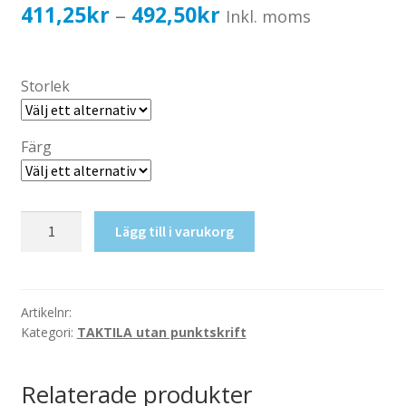
Katalog standardskyltar
Prisintervall:
411,25
kr
492,50
kr
–
Inkl. moms
Köpvillkor Webbshop
411,25kr329,00kr
Sekretess/cookiespolicy; GDPR
till
Storlek
Kontakt
492,50kr394,00kr
Webbshop
Färg
Taktil
Lägg till i varukorg
skylt-
Filmsal
mängd
Artikelnr:
Kategori:
TAKTILA utan punktskrift
Relaterade produkter