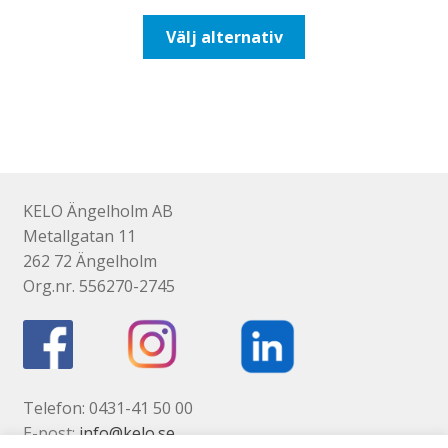
till
Den
Välj alternativ
647,50kr518,00kr
här
produkten
har
flera
varianter.
De
olika
KELO Ängelholm AB
alternativen
Metallgatan 11
kan
262 72 Ängelholm
väljas
Org.nr. 556270-2745
på
produktsidan
Telefon: 0431-41 50 00
E-post:
info@kelo.se