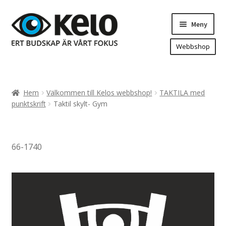
Hoppa
Hoppa
Meny
till
till
navigering
innehåll
Webbshop
Hem
Produkter
Expand
Hem
Välkommen till Kelos webbshop!
TAKTILA med
underm
Arenareklam
punktskrift
Taktil skylt- Gym
Bygg/hänvisning och områdeskartor
Dekaler och magnetskyltar
66-1740
Fasadskyltar
Flaggor, Roll-ups mm.
Fordonsdekor
Frigolit och akrylskyltar
Fönsterdekor, dekor, sol-säkerhetsfilm