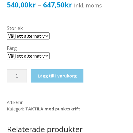
Katalog standardskyltar
Prisintervall:
540,00
kr
647,50
kr
–
Inkl. moms
Köpvillkor Webbshop
540,00kr432,00kr
Sekretess/cookiespolicy; GDPR
till
Storlek
Kontakt
647,50kr518,00kr
Webbshop
Färg
Taktil
Lägg till i varukorg
skylt-
Gym
mängd
Artikelnr:
Kategori:
TAKTILA med punktskrift
Relaterade produkter