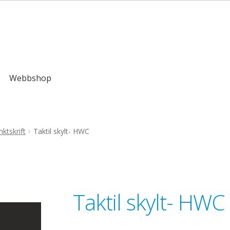
,00kr
Webbshop
ktskrift
Taktil skylt- HWC
Taktil skylt- HWC