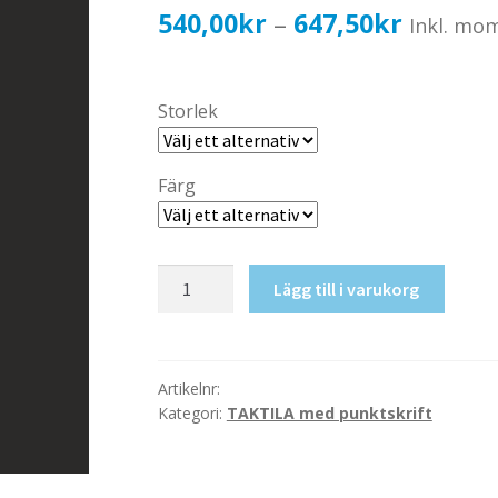
Prisinter
540,00
kr
647,50
kr
–
Inkl. mo
540,00k
till
Storlek
647,50k
Färg
Taktil
Lägg till i varukorg
skylt-
HWC
mängd
Artikelnr:
Kategori:
TAKTILA med punktskrift