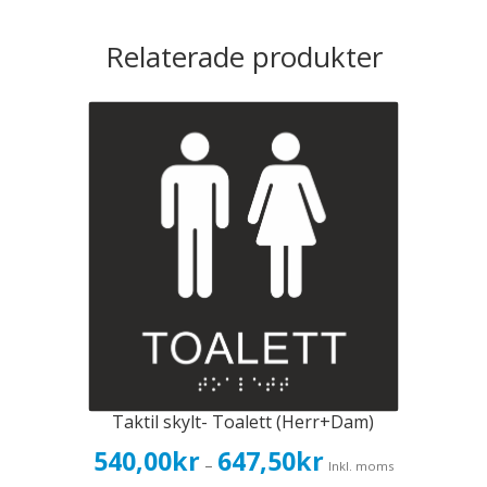
Relaterade produkter
Taktil skylt- Toalett (Herr+Dam)
Prisintervall:
540,00
kr
647,50
kr
–
Inkl. moms
540,00kr432,00kr