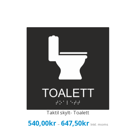
Taktil skylt- Toalett
Prisintervall:
540,00
kr
647,50
kr
–
Inkl. moms
540,00kr432,00kr