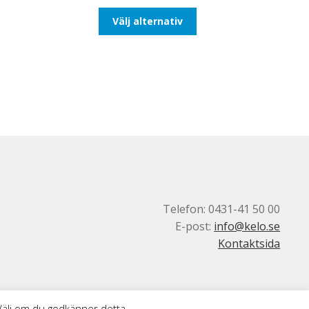
till
Den
Välj alternativ
647,50kr518,00kr
här
produkten
har
flera
varianter.
De
olika
alternativen
kan
väljas
på
produktsidan
Telefon: 0431-41 50 00
E-post:
info@kelo.se
Kontaktsida
 Välj om du godkänner detta.