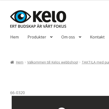
till
647,50kr518
Hoppa
Hoppa
till
till
navigering
innehåll
Hem
Produkter
Om oss
Kontakt
Hem
Välkommen till Kelos webbshop!
TAKTILA med pun
66-0320