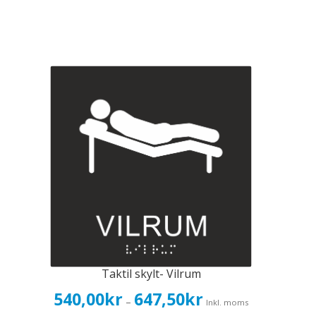
Taktil skylt- Vilrum
Prisintervall:
540,00
kr
647,50
kr
–
Inkl. moms
540,00kr432,00kr