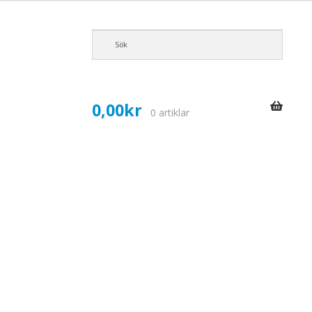
0,00
kr
0 artiklar