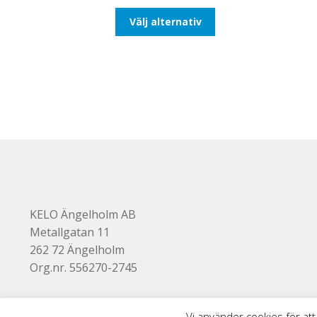
till
Den
Välj alternativ
647,50kr518,00kr
här
produkten
har
flera
varianter.
De
olika
alternativen
kan
väljas
på
produktsidan
KELO Ängelholm AB
Metallgatan 11
262 72 Ängelholm
Org.nr. 556270-2745
Vi använder cookies för att