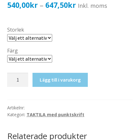
Katalog standardskyltar
Prisintervall:
540,00
kr
647,50
kr
–
Inkl. moms
Köpvillkor Webbshop
540,00kr432,00kr
Sekretess/cookiespolicy; GDPR
till
Storlek
Kontakt
647,50kr518,00kr
Webbshop
Färg
Taktil
Lägg till i varukorg
skylt-
Hiss
(rullstol)
mängd
Artikelnr:
Kategori:
TAKTILA med punktskrift
Relaterade produkter