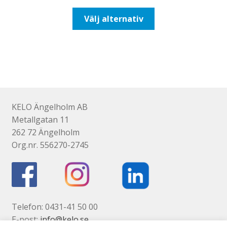
till
Den
Välj alternativ
647,50kr518,00kr
här
produkten
har
flera
varianter.
De
olika
KELO Ängelholm AB
alternativen
Metallgatan 11
kan
262 72 Ängelholm
väljas
Org.nr. 556270-2745
på
produktsidan
Telefon: 0431-41 50 00
E-post:
info@kelo.se