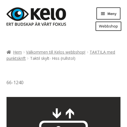
Hoppa
Hoppa
Meny
till
till
navigering
innehåll
Webbshop
Hem
Produkter
Expand
Hem
Välkommen till Kelos webbshop!
TAKTILA med
underm
Arenareklam
punktskrift
Taktil skylt- Hiss (rullstol)
Bygg/hänvisning och områdeskartor
Dekaler och magnetskyltar
66-1240
Fasadskyltar
Flaggor, Roll-ups mm.
Fordonsdekor
Frigolit och akrylskyltar
Fönsterdekor, dekor, sol-säkerhetsfilm