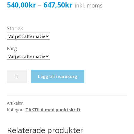
Katalog standardskyltar
Prisintervall:
540,00
kr
647,50
kr
–
Inkl. moms
Köpvillkor Webbshop
540,00kr432,00kr
Sekretess/cookiespolicy; GDPR
till
Storlek
Kontakt
647,50kr518,00kr
Webbshop
Färg
Taktil
Lägg till i varukorg
skylt-
Vaktmästare
mängd
Artikelnr:
Kategori:
TAKTILA med punktskrift
Relaterade produkter