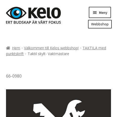
Hoppa
Hoppa
Meny
till
till
navigering
innehåll
Webbshop
Hem
Produkter
Expand
Hem
Välkommen till Kelos webbshop!
TAKTILA med
underm
Arenareklam
punktskrift
Taktil skylt- Vaktmästare
Bygg/hänvisning och områdeskartor
Dekaler och magnetskyltar
66-0980
Fasadskyltar
Flaggor, Roll-ups mm.
Fordonsdekor
Frigolit och akrylskyltar
Fönsterdekor, dekor, sol-säkerhetsfilm