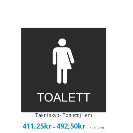
Taktil skylt- Toalett (Hen)
Prisintervall:
411,25
kr
492,50
kr
–
Inkl. moms
411,25kr329,00kr