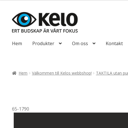
till
492,50kr394
Hoppa
Hoppa
till
till
navigering
innehåll
Hem
Produkter
Om oss
Kontakt
Hem
Välkommen till Kelos webbshop!
TAKTILA utan pun
65-1790