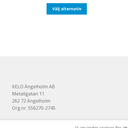
till
Den
Välj alternativ
492,50kr394,00kr
här
produkten
har
flera
varianter.
De
olika
alternativen
kan
väljas
på
produktsidan
KELO Ängelholm AB
Metallgatan 11
262 72 Ängelholm
Org.nr. 556270-2745
Vi använder cookies för att