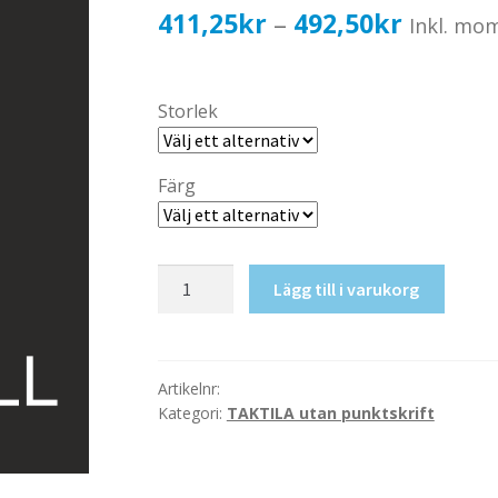
Prisinter
411,25
kr
492,50
kr
–
Inkl. mo
411,25k
till
Storlek
492,50k
Färg
Taktil
Lägg till i varukorg
skylt-
Idrotshall
mängd
Artikelnr:
Kategori:
TAKTILA utan punktskrift