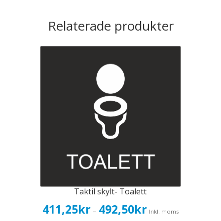
Relaterade produkter
Taktil skylt- Toalett
Prisintervall:
411,25
kr
492,50
kr
–
Inkl. moms
411,25kr329,00kr