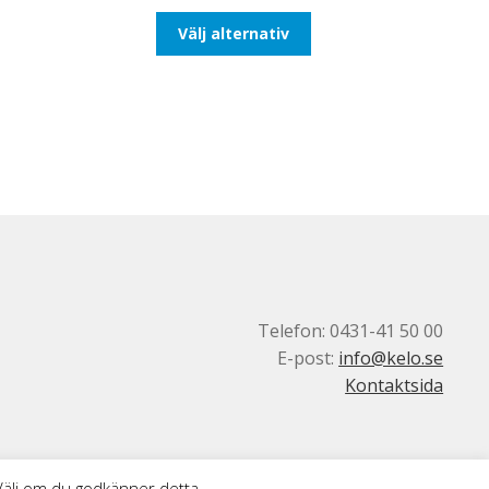
till
Den
Välj alternativ
492,50kr394,00kr
här
produkten
har
flera
varianter.
De
olika
alternativen
kan
väljas
på
produktsidan
Telefon: 0431-41 50 00
E-post:
info@kelo.se
Kontaktsida
 Välj om du godkänner detta.