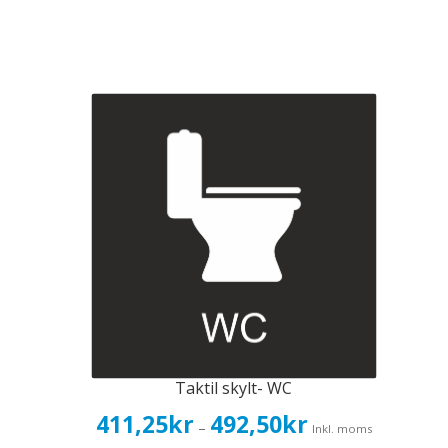
Taktil skylt- WC
Prisintervall:
411,25
kr
492,50
kr
–
Inkl. moms
411,25kr329,00kr