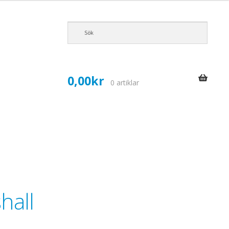
0,00
kr
0 artiklar
shall