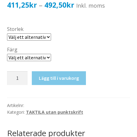
Katalog standardskyltar
Prisintervall:
411,25
kr
492,50
kr
–
Inkl. moms
Köpvillkor Webbshop
411,25kr329,00kr
Sekretess/cookiespolicy; GDPR
till
Storlek
Kontakt
492,50kr394,00kr
Webbshop
Färg
Taktil
Lägg till i varukorg
skylt-
Idrott
mängd
Artikelnr:
Kategori:
TAKTILA utan punktskrift
Relaterade produkter