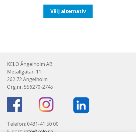
till
Den
Välj alternativ
492,50kr394,00kr
här
produkten
har
flera
varianter.
De
olika
KELO Ängelholm AB
alternativen
Metallgatan 11
kan
262 72 Ängelholm
väljas
Org.nr. 556270-2745
på
produktsidan
Telefon: 0431-41 50 00
E-post:
info@kelo.se