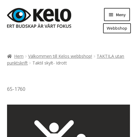
Hoppa
Hoppa
Meny
till
till
navigering
innehåll
Webbshop
Hem
Produkter
Expand
Hem
Välkommen till Kelos webbshop!
TAKTILA utan
underm
Arenareklam
punktskrift
Taktil skylt- Idrott
Bygg/hänvisning och områdeskartor
Dekaler och magnetskyltar
65-1760
Fasadskyltar
Flaggor, Roll-ups mm.
Fordonsdekor
Frigolit och akrylskyltar
Fönsterdekor, dekor, sol-säkerhetsfilm