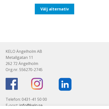
till
Den
Välj alternativ
492,50kr394,00kr
här
produkten
har
flera
varianter.
De
olika
KELO Ängelholm AB
alternativen
Metallgatan 11
kan
262 72 Ängelholm
väljas
Org.nr. 556270-2745
på
produktsidan
Telefon: 0431-41 50 00
E-post:
info@kelo.se