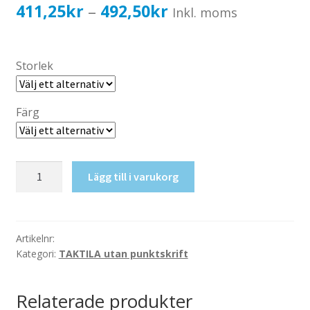
Katalog standardskyltar
Prisintervall:
411,25
kr
492,50
kr
–
Inkl. moms
Köpvillkor Webbshop
411,25kr329,00kr
Sekretess/cookiespolicy; GDPR
till
Storlek
Kontakt
492,50kr394,00kr
Webbshop
Färg
Taktil
Lägg till i varukorg
skylt-
Info
mängd
Artikelnr:
Kategori:
TAKTILA utan punktskrift
Relaterade produkter