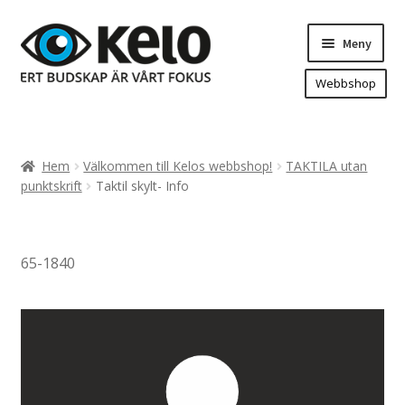
Hoppa
Hoppa
Meny
till
till
navigering
innehåll
Webbshop
Hem
Produkter
Expand
Hem
Välkommen till Kelos webbshop!
TAKTILA utan
underm
Arenareklam
punktskrift
Taktil skylt- Info
Bygg/hänvisning och områdeskartor
Dekaler och magnetskyltar
65-1840
Fasadskyltar
Flaggor, Roll-ups mm.
Fordonsdekor
Frigolit och akrylskyltar
Fönsterdekor, dekor, sol-säkerhetsfilm