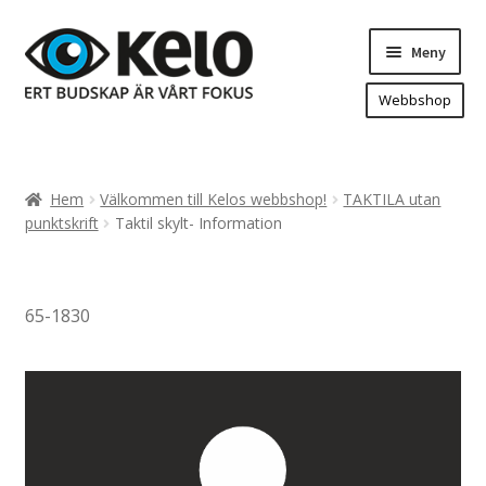
Hoppa
Hoppa
Meny
till
till
navigering
innehåll
Webbshop
Hem
Produkter
Expand
Hem
Välkommen till Kelos webbshop!
TAKTILA utan
underm
Arenareklam
punktskrift
Taktil skylt- Information
Bygg/hänvisning och områdeskartor
Dekaler och magnetskyltar
65-1830
Fasadskyltar
Flaggor, Roll-ups mm.
Fordonsdekor
Frigolit och akrylskyltar
Fönsterdekor, dekor, sol-säkerhetsfilm