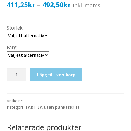
Katalog standardskyltar
Prisintervall:
411,25
kr
492,50
kr
–
Inkl. moms
Köpvillkor Webbshop
411,25kr329,00kr
Sekretess/cookiespolicy; GDPR
till
Storlek
Kontakt
492,50kr394,00kr
Webbshop
Färg
Taktil
Lägg till i varukorg
skylt-
Information
mängd
Artikelnr:
Kategori:
TAKTILA utan punktskrift
Relaterade produkter