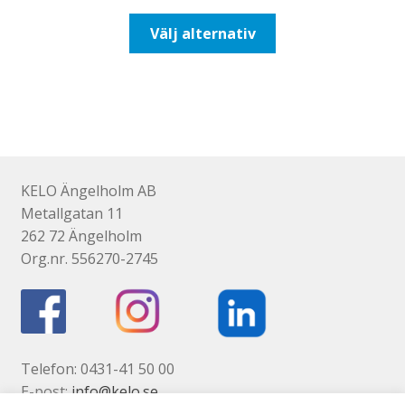
till
Den
Välj alternativ
492,50kr394,00kr
här
produkten
har
flera
varianter.
De
olika
KELO Ängelholm AB
alternativen
Metallgatan 11
kan
262 72 Ängelholm
väljas
Org.nr. 556270-2745
på
produktsidan
Telefon: 0431-41 50 00
E-post:
info@kelo.se