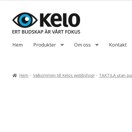
till
492,50kr394
Hoppa
Hoppa
till
till
navigering
innehåll
Hem
Produkter
Om oss
Kontakt
Hem
Välkommen till Kelos webbshop!
TAKTILA utan pun