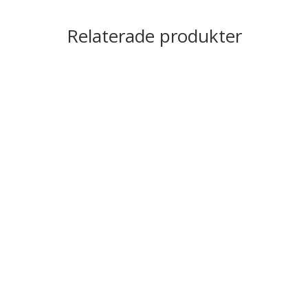
Relaterade produkter
Taktil skylt- Toalett
Prisintervall:
411,25
kr
492,50
kr
–
Inkl. moms
411,25kr329,00kr