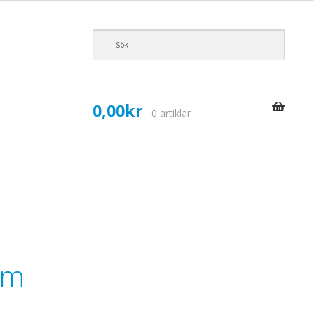
0,00
kr
0 artiklar
um