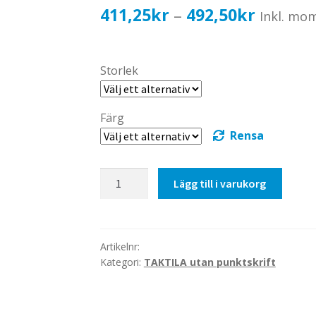
Prisinter
411,25
kr
492,50
kr
–
Inkl. mo
411,25k
till
Storlek
492,50k
Färg
Rensa
Taktil
Lägg till i varukorg
skylt-
Läsrum
mängd
Artikelnr:
Kategori:
TAKTILA utan punktskrift