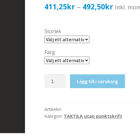
Prisinter
411,25
kr
492,50
kr
–
Inkl. mo
411,25k
till
Storlek
492,50k
Färg
Taktil
Lägg till i varukorg
skylt-
Matsal
mängd
Artikelnr:
Kategori:
TAKTILA utan punktskrift