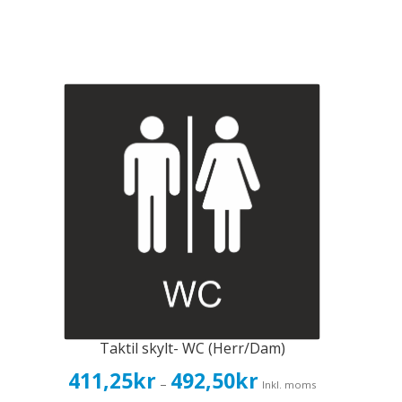
Taktil skylt- WC (Herr/Dam)
Prisintervall:
411,25
kr
492,50
kr
–
Inkl. moms
411,25kr329,00kr