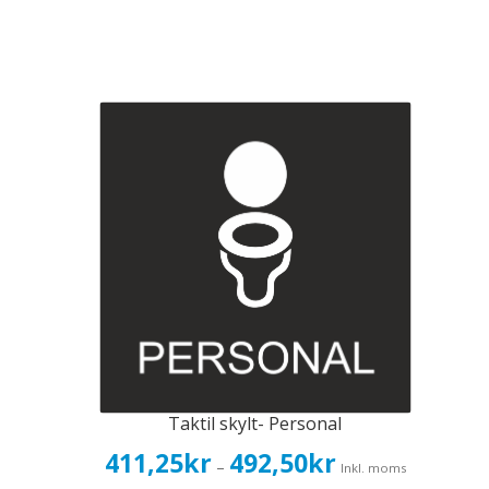
Taktil skylt- Personal
Prisintervall:
411,25
kr
492,50
kr
–
Inkl. moms
411,25kr329,00kr