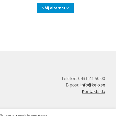
till
Den
Välj alternativ
492,50kr394,00kr
här
produkten
har
flera
varianter.
De
olika
alternativen
kan
väljas
på
produktsidan
Telefon: 0431-41 50 00
E-post:
info@kelo.se
Kontaktsida
 Välj om du godkänner detta.