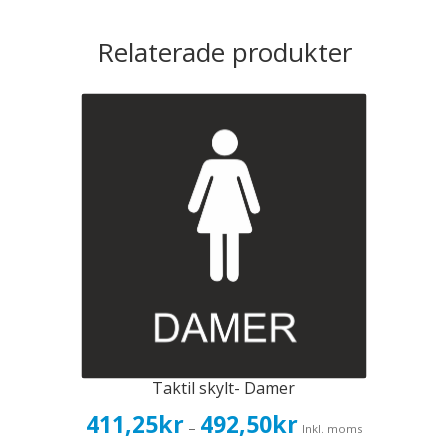
Relaterade produkter
Taktil skylt- Damer
Prisintervall:
411,25
kr
492,50
kr
–
Inkl. moms
411,25kr329,00kr