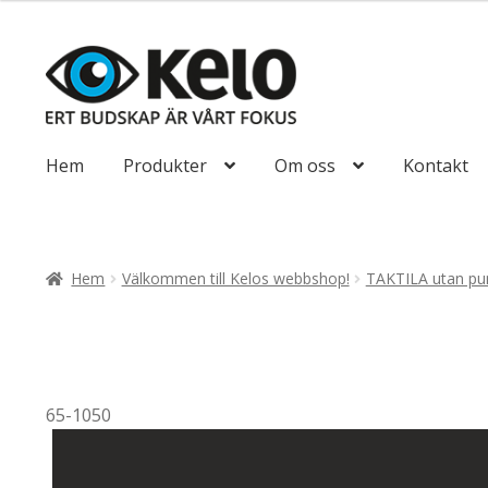
till
492,50kr394
Hoppa
Hoppa
till
till
navigering
innehåll
Hem
Produkter
Om oss
Kontakt
Hem
Välkommen till Kelos webbshop!
TAKTILA utan pun
65-1050