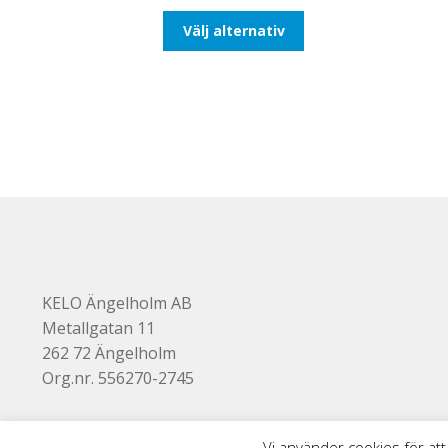
till
Den
Välj alternativ
492,50kr394,00kr
här
produkten
har
flera
varianter.
De
olika
alternativen
kan
väljas
på
produktsidan
KELO Ängelholm AB
Metallgatan 11
262 72 Ängelholm
Org.nr. 556270-2745
Vi använder cookies för att