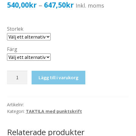
Katalog standardskyltar
Prisintervall:
540,00
kr
647,50
kr
–
Inkl. moms
Köpvillkor Webbshop
540,00kr432,00kr
Sekretess/cookiespolicy; GDPR
till
Storlek
Kontakt
647,50kr518,00kr
Webbshop
Färg
Taktil
Lägg till i varukorg
skylt-
Miljörum
mängd
Artikelnr:
Kategori:
TAKTILA med punktskrift
Relaterade produkter