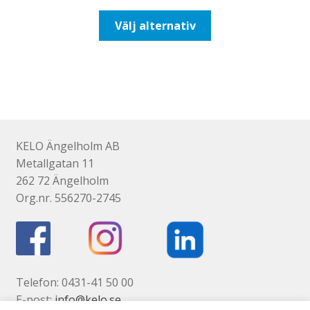
till
Den
Välj alternativ
647,50kr518,00kr
här
produkten
har
flera
varianter.
De
olika
KELO Ängelholm AB
alternativen
Metallgatan 11
kan
262 72 Ängelholm
väljas
Org.nr. 556270-2745
på
produktsidan
Telefon: 0431-41 50 00
E-post:
info@kelo.se