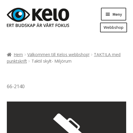
Hoppa
Hoppa
Meny
till
till
navigering
innehåll
Webbshop
Hem
Produkter
Expand
Hem
Välkommen till Kelos webbshop!
TAKTILA med
underm
Arenareklam
punktskrift
Taktil skylt- Miljörum
Bygg/hänvisning och områdeskartor
Dekaler och magnetskyltar
66-2140
Fasadskyltar
Flaggor, Roll-ups mm.
Fordonsdekor
Frigolit och akrylskyltar
Fönsterdekor, dekor, sol-säkerhetsfilm