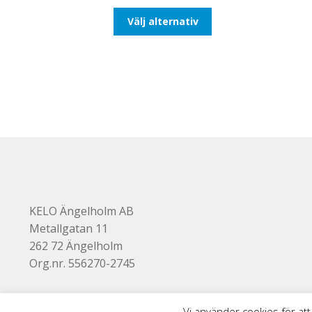
till
Den
Välj alternativ
647,50kr518,00kr
här
produkten
har
flera
varianter.
De
olika
alternativen
kan
väljas
på
produktsidan
KELO Ängelholm AB
Metallgatan 11
262 72 Ängelholm
Org.nr. 556270-2745
Vi använder cookies för att