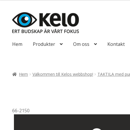
till
647,50kr518
Hoppa
Hoppa
till
till
navigering
innehåll
Hem
Produkter
Om oss
Kontakt
Hem
Välkommen till Kelos webbshop!
TAKTILA med pun
66-2150