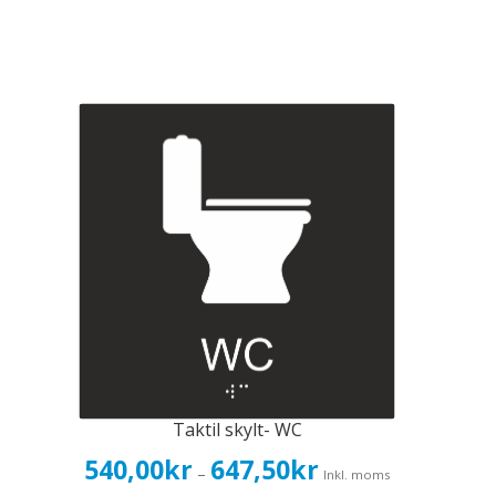
Taktil skylt- WC
Prisintervall:
540,00
kr
647,50
kr
–
Inkl. moms
540,00kr432,00kr