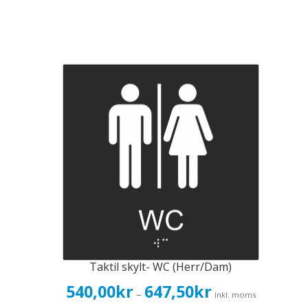
Taktil skylt- WC (Herr/Dam)
Prisintervall:
540,00
kr
647,50
kr
–
Inkl. moms
540,00kr432,00kr