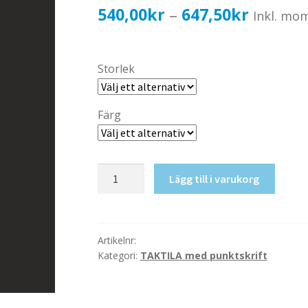
Prisinter
540,00
kr
647,50
kr
–
Inkl. mo
540,00k
till
Storlek
647,50k
Färg
Taktil
Lägg till i varukorg
skylt-
Soprum
mängd
Artikelnr:
Kategori:
TAKTILA med punktskrift