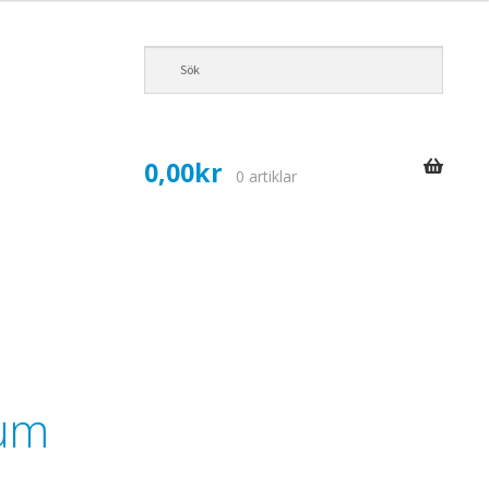
0,00
kr
0 artiklar
rum