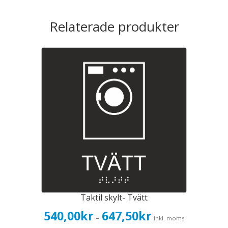
Relaterade produkter
Taktil skylt- Tvätt
Prisintervall:
540,00
kr
647,50
kr
–
Inkl. moms
540,00kr432,00kr