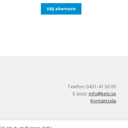
till
Den
Välj alternativ
647,50kr518,00kr
här
produkten
har
flera
varianter.
De
olika
alternativen
kan
väljas
på
produktsidan
Telefon: 0431-41 50 00
E-post:
info@kelo.se
Kontaktsida
 Välj om du godkänner detta.