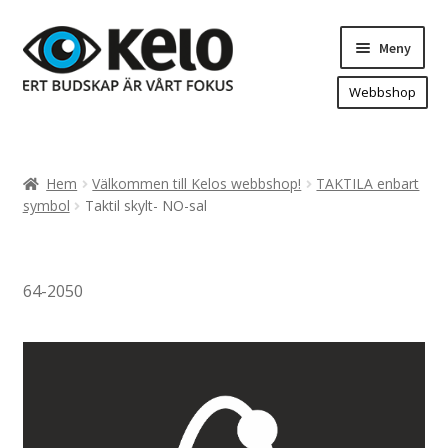
Hoppa
Hoppa
Meny
till
till
navigering
innehåll
Webbshop
Hem
Produkter
Expand
Hem
Välkommen till Kelos webbshop!
TAKTILA enbart
underm
Arenareklam
symbol
Taktil skylt- NO-sal
Bygg/hänvisning och områdeskartor
Dekaler och magnetskyltar
64-2050
Fasadskyltar
Flaggor, Roll-ups mm.
Fordonsdekor
Frigolit och akrylskyltar
Fönsterdekor, dekor, sol-säkerhetsfilm