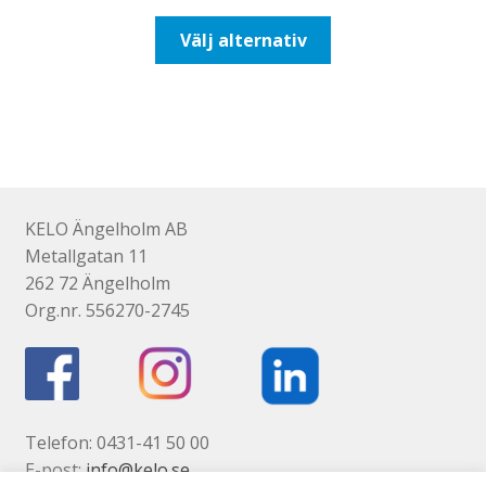
till
Den
Välj alternativ
425,00kr340,00kr
här
produkten
har
flera
varianter.
De
olika
KELO Ängelholm AB
alternativen
Metallgatan 11
kan
262 72 Ängelholm
väljas
Org.nr. 556270-2745
på
produktsidan
Telefon: 0431-41 50 00
E-post:
info@kelo.se