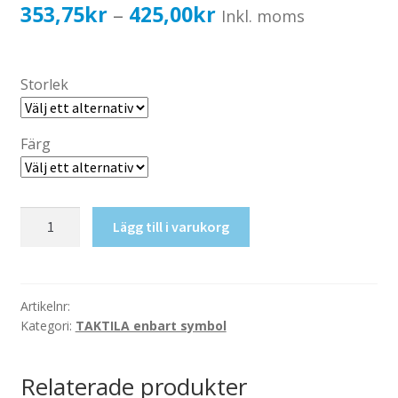
Katalog standardskyltar
Prisintervall:
353,75
kr
425,00
kr
–
Inkl. moms
Köpvillkor Webbshop
353,75kr283,00kr
Sekretess/cookiespolicy; GDPR
till
Storlek
Kontakt
425,00kr340,00kr
Webbshop
Färg
Taktil
Lägg till i varukorg
skylt-
NO-
sal
mängd
Artikelnr:
Kategori:
TAKTILA enbart symbol
Relaterade produkter