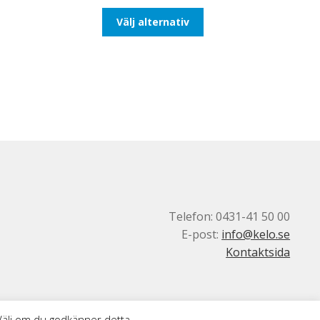
till
Den
Välj alternativ
425,00kr340,00kr
här
produkten
har
flera
varianter.
De
olika
alternativen
kan
väljas
på
produktsidan
Telefon: 0431-41 50 00
E-post:
info@kelo.se
Kontaktsida
 Välj om du godkänner detta.