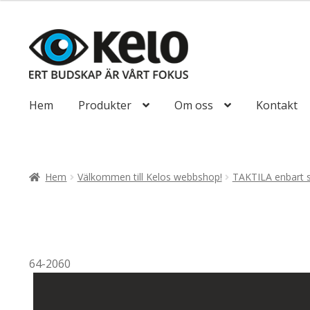
till
425,00kr340
Hoppa
Hoppa
till
till
navigering
innehåll
Hem
Produkter
Om oss
Kontakt
Hem
Välkommen till Kelos webbshop!
TAKTILA enbart 
64-2060