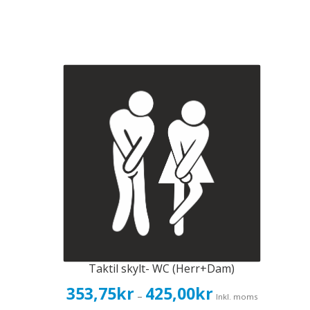
Taktil skylt- WC (Herr+Dam)
Prisintervall:
353,75
kr
425,00
kr
–
Inkl. moms
353,75kr283,00kr