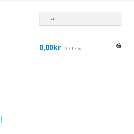
0,00
kr
0 artiklar
i