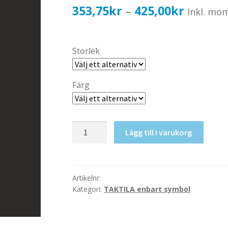
Prisinter
353,75
kr
425,00
kr
–
Inkl. mo
353,75k
till
Storlek
425,00k
Färg
Taktil
Lägg till i varukorg
skylt-
Måleri
mängd
Artikelnr:
Kategori:
TAKTILA enbart symbol