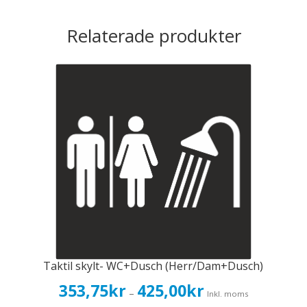
Relaterade produkter
Taktil skylt- WC+Dusch (Herr/Dam+Dusch)
Prisintervall:
353,75
kr
425,00
kr
–
Inkl. moms
353,75kr283,00kr