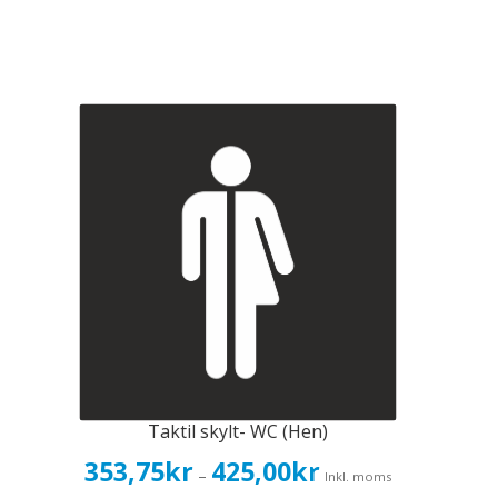
Taktil skylt- WC (Hen)
Prisintervall:
353,75
kr
425,00
kr
–
Inkl. moms
353,75kr283,00kr