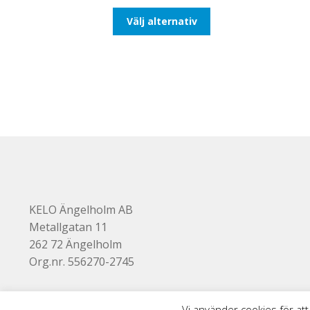
till
Den
Välj alternativ
425,00kr340,00kr
här
produkten
har
flera
varianter.
De
olika
alternativen
kan
väljas
på
produktsidan
KELO Ängelholm AB
Metallgatan 11
262 72 Ängelholm
Org.nr. 556270-2745
Vi använder cookies för att