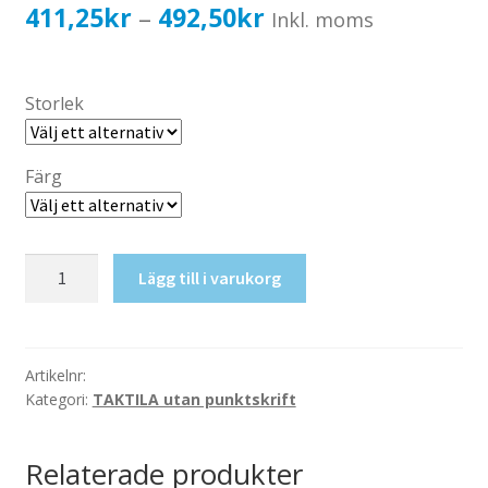
Katalog standardskyltar
Prisintervall:
411,25
kr
492,50
kr
–
Inkl. moms
Köpvillkor Webbshop
411,25kr329,00kr
Sekretess/cookiespolicy; GDPR
till
Storlek
Kontakt
492,50kr394,00kr
Webbshop
Färg
Taktil
Lägg till i varukorg
skylt-
Omklädning
3
mängd
Artikelnr:
Kategori:
TAKTILA utan punktskrift
Relaterade produkter