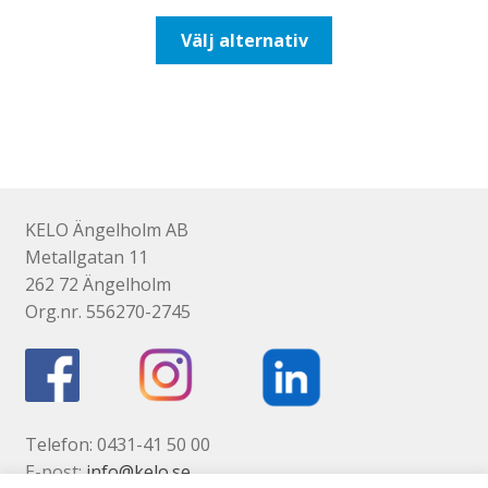
till
Den
Välj alternativ
492,50kr394,00kr
här
produkten
har
flera
varianter.
De
olika
KELO Ängelholm AB
alternativen
Metallgatan 11
kan
262 72 Ängelholm
väljas
Org.nr. 556270-2745
på
produktsidan
Telefon: 0431-41 50 00
E-post:
info@kelo.se