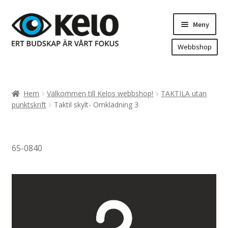
Hoppa
Hoppa
Meny
till
till
navigering
innehåll
Webbshop
Hem
Produkter
Expand
Hem
Välkommen till Kelos webbshop!
TAKTILA utan
underm
Arenareklam
punktskrift
Taktil skylt- Omklädning 3
Bygg/hänvisning och områdeskartor
Dekaler och magnetskyltar
65-0840
Fasadskyltar
Flaggor, Roll-ups mm.
Fordonsdekor
Frigolit och akrylskyltar
Fönsterdekor, dekor, sol-säkerhetsfilm