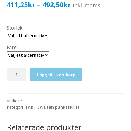
Katalog standardskyltar
Prisintervall:
411,25
kr
492,50
kr
–
Inkl. moms
Köpvillkor Webbshop
411,25kr329,00kr
Sekretess/cookiespolicy; GDPR
till
Storlek
Kontakt
492,50kr394,00kr
Webbshop
Färg
Taktil
Lägg till i varukorg
skylt-
Personal
mängd
Artikelnr:
Kategori:
TAKTILA utan punktskrift
Relaterade produkter