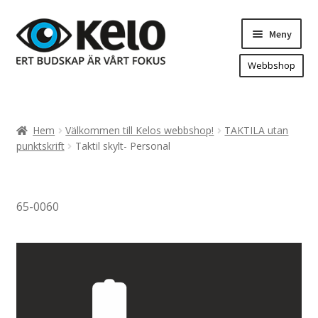
Hoppa
Hoppa
Meny
till
till
navigering
innehåll
Webbshop
Hem
Produkter
Expand
Hem
Välkommen till Kelos webbshop!
TAKTILA utan
underm
Arenareklam
punktskrift
Taktil skylt- Personal
Bygg/hänvisning och områdeskartor
Dekaler och magnetskyltar
65-0060
Fasadskyltar
Flaggor, Roll-ups mm.
Fordonsdekor
Frigolit och akrylskyltar
Fönsterdekor, dekor, sol-säkerhetsfilm