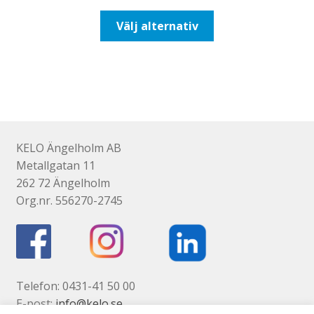
till
Den
Välj alternativ
492,50kr394,00kr
här
produkten
har
flera
varianter.
De
olika
KELO Ängelholm AB
alternativen
Metallgatan 11
kan
262 72 Ängelholm
väljas
Org.nr. 556270-2745
på
produktsidan
Telefon: 0431-41 50 00
E-post:
info@kelo.se