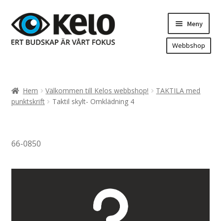
Hoppa
Hoppa
Meny
till
till
navigering
innehåll
Webbshop
Hem
Produkter
Expand
Hem
Välkommen till Kelos webbshop!
TAKTILA med
underm
Arenareklam
punktskrift
Taktil skylt- Omklädning 4
Bygg/hänvisning och områdeskartor
Dekaler och magnetskyltar
66-0850
Fasadskyltar
Flaggor, Roll-ups mm.
Fordonsdekor
Frigolit och akrylskyltar
Fönsterdekor, dekor, sol-säkerhetsfilm