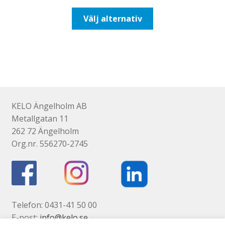
till
Den
Välj alternativ
647,50kr518,00kr
här
produkten
har
flera
varianter.
De
olika
KELO Ängelholm AB
alternativen
Metallgatan 11
kan
262 72 Ängelholm
väljas
Org.nr. 556270-2745
på
produktsidan
Telefon: 0431-41 50 00
E-post:
info@kelo.se