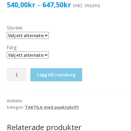
Katalog standardskyltar
Prisintervall:
540,00
kr
647,50
kr
–
Inkl. moms
Köpvillkor Webbshop
540,00kr432,00kr
Sekretess/cookiespolicy; GDPR
till
Storlek
Kontakt
647,50kr518,00kr
Webbshop
Färg
Taktil
Lägg till i varukorg
skylt-
Omklädning
4
mängd
Artikelnr:
Kategori:
TAKTILA med punktskrift
Relaterade produkter