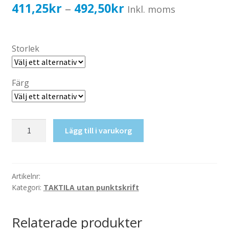
Katalog standardskyltar
Prisintervall:
411,25
kr
492,50
kr
–
Inkl. moms
Köpvillkor Webbshop
411,25kr329,00kr
Sekretess/cookiespolicy; GDPR
till
Storlek
Kontakt
492,50kr394,00kr
Webbshop
Färg
Taktil
Lägg till i varukorg
skylt-
Omklädning
4
mängd
Artikelnr:
Kategori:
TAKTILA utan punktskrift
Relaterade produkter