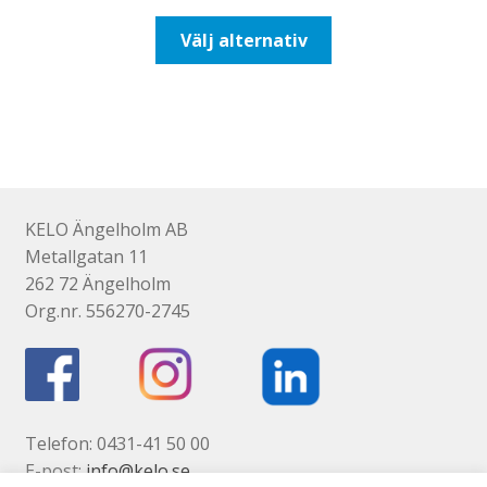
till
Den
Välj alternativ
492,50kr394,00kr
här
produkten
har
flera
varianter.
De
olika
KELO Ängelholm AB
alternativen
Metallgatan 11
kan
262 72 Ängelholm
väljas
Org.nr. 556270-2745
på
produktsidan
Telefon: 0431-41 50 00
E-post:
info@kelo.se