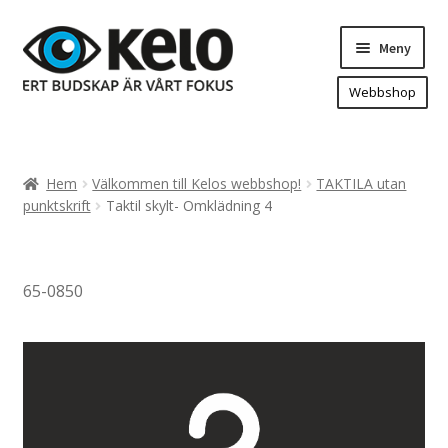
Hoppa
Hoppa
Meny
till
till
navigering
innehåll
Webbshop
Hem
Produkter
Expand
Hem
Välkommen till Kelos webbshop!
TAKTILA utan
underm
Arenareklam
punktskrift
Taktil skylt- Omklädning 4
Bygg/hänvisning och områdeskartor
Dekaler och magnetskyltar
65-0850
Fasadskyltar
Flaggor, Roll-ups mm.
Fordonsdekor
Frigolit och akrylskyltar
Fönsterdekor, dekor, sol-säkerhetsfilm