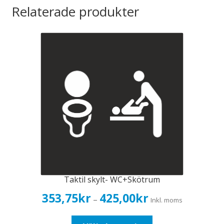
Relaterade produkter
Taktil skylt- WC+Skötrum
Prisintervall:
353,75
kr
425,00
kr
–
Inkl. moms
353,75kr283,00kr
till
Den