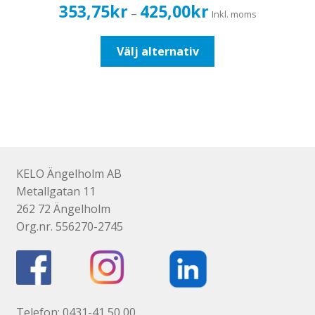
Prisintervall:
353,75
kr
425,00
kr
–
Inkl. moms
353,75kr283,00kr
till
Den
Välj alternativ
425,00kr340,00kr
här
produkten
har
flera
varianter.
De
olika
KELO Ängelholm AB
alternativen
Metallgatan 11
kan
262 72 Ängelholm
väljas
Org.nr. 556270-2745
på
produktsidan
Telefon: 0431-41 50 00