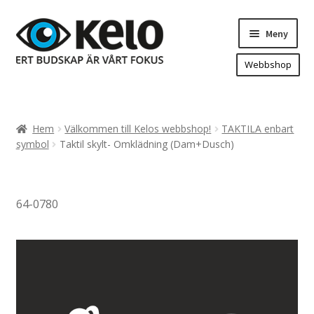
Hoppa
Hoppa
Meny
till
till
navigering
innehåll
Webbshop
Hem
Produkter
Expand
Hem
Välkommen till Kelos webbshop!
TAKTILA enbart
underm
Arenareklam
symbol
Taktil skylt- Omklädning (Dam+Dusch)
Bygg/hänvisning och områdeskartor
Dekaler och magnetskyltar
64-0780
Fasadskyltar
Flaggor, Roll-ups mm.
Fordonsdekor
Frigolit och akrylskyltar
Fönsterdekor, dekor, sol-säkerhetsfilm