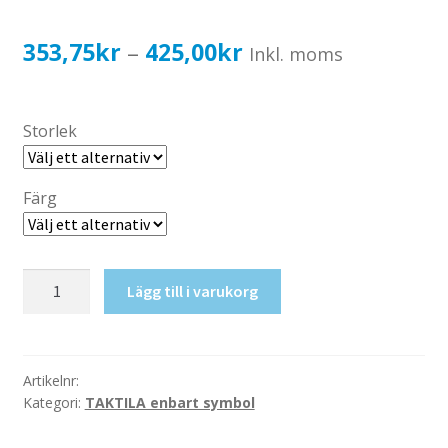
Katalog standardskyltar
Köpvillkor Webbshop
Prisintervall:
353,75
kr
425,00
kr
–
Inkl. moms
Sekretess/cookiespolicy; GDPR
353,75kr283,00kr
Kontakt
till
Storlek
Webbshop
425,00kr340,00kr
Färg
Taktil
Lägg till i varukorg
skylt-
Omklädning
(Dam+Dusch)
mängd
Artikelnr:
Kategori:
TAKTILA enbart symbol