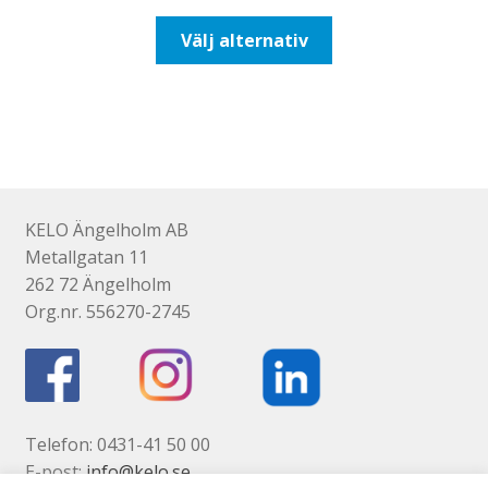
till
Den
Välj alternativ
425,00kr340,00kr
här
produkten
har
flera
varianter.
De
olika
KELO Ängelholm AB
alternativen
Metallgatan 11
kan
262 72 Ängelholm
väljas
Org.nr. 556270-2745
på
produktsidan
Telefon: 0431-41 50 00
E-post:
info@kelo.se