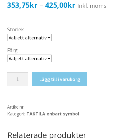
Katalog standardskyltar
Prisintervall:
353,75
kr
425,00
kr
–
Inkl. moms
Köpvillkor Webbshop
353,75kr283,00kr
Sekretess/cookiespolicy; GDPR
till
Storlek
Kontakt
425,00kr340,00kr
Webbshop
Färg
Taktil
Lägg till i varukorg
skylt-
WC+Dusch
mängd
Artikelnr:
Kategori:
TAKTILA enbart symbol
Relaterade produkter