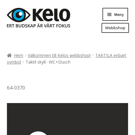
Hoppa
Hoppa
Meny
till
till
navigering
innehåll
Webbshop
Hem
Produkter
Expand
Hem
Välkommen till Kelos webbshop!
TAKTILA enbart
underm
Arenareklam
symbol
Taktil skylt- WC+Dusch
Bygg/hänvisning och områdeskartor
Dekaler och magnetskyltar
64-0370
Fasadskyltar
Flaggor, Roll-ups mm.
Fordonsdekor
Frigolit och akrylskyltar
Fönsterdekor, dekor, sol-säkerhetsfilm