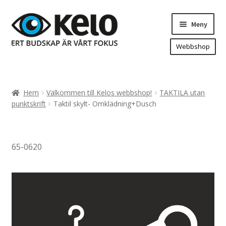
Hoppa
Hoppa
Meny
till
till
navigering
innehåll
Webbshop
Hem
Produkter
Expand
Hem
Välkommen till Kelos webbshop!
TAKTILA utan
underm
Arenareklam
punktskrift
Taktil skylt- Omklädning+Dusch
Bygg/hänvisning och områdeskartor
Dekaler och magnetskyltar
65-0620
Fasadskyltar
Flaggor, Roll-ups mm.
Fordonsdekor
Frigolit och akrylskyltar
Fönsterdekor, dekor, sol-säkerhetsfilm