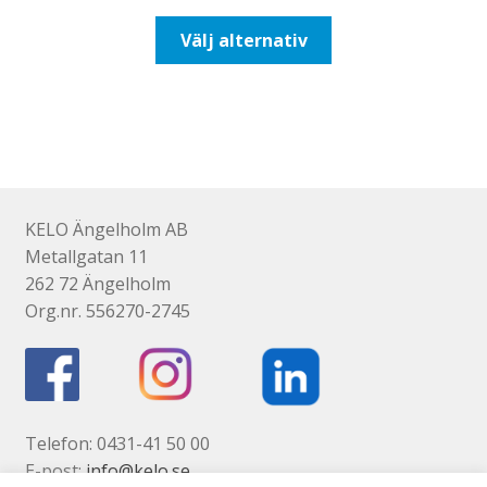
till
Den
Välj alternativ
492,50kr394,00kr
här
produkten
har
flera
varianter.
De
olika
KELO Ängelholm AB
alternativen
Metallgatan 11
kan
262 72 Ängelholm
väljas
Org.nr. 556270-2745
på
produktsidan
Telefon: 0431-41 50 00
E-post:
info@kelo.se