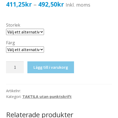
Katalog standardskyltar
Prisintervall:
411,25
kr
492,50
kr
–
Inkl. moms
Köpvillkor Webbshop
411,25kr329,00kr
Sekretess/cookiespolicy; GDPR
till
Storlek
Kontakt
492,50kr394,00kr
Webbshop
Färg
Taktil
Lägg till i varukorg
skylt-
Omklädning+Dusch
mängd
Artikelnr:
Kategori:
TAKTILA utan punktskrift
Relaterade produkter