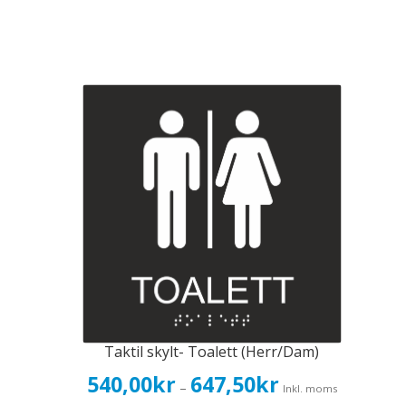
Taktil skylt- Toalett (Herr/Dam)
Prisintervall:
540,00
kr
647,50
kr
–
Inkl. moms
540,00kr432,00kr