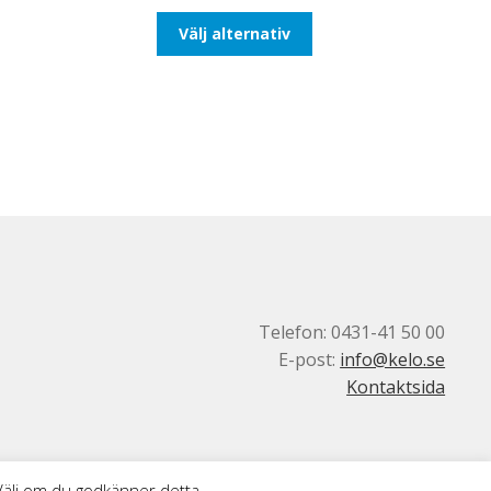
till
Den
Välj alternativ
647,50kr518,00kr
här
produkten
har
flera
varianter.
De
olika
alternativen
kan
väljas
på
produktsidan
Telefon: 0431-41 50 00
E-post:
info@kelo.se
Kontaktsida
 Välj om du godkänner detta.