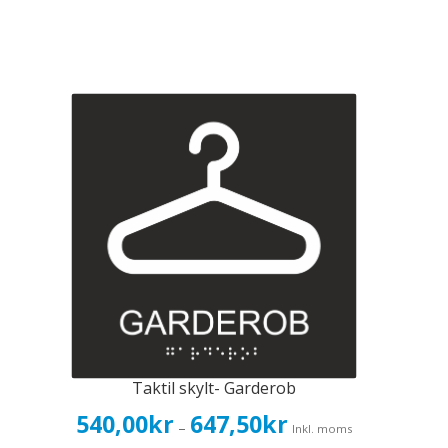
Taktil skylt- Garderob
Prisintervall:
540,00
kr
647,50
kr
–
Inkl. moms
540,00kr432,00kr