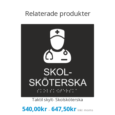
Relaterade produkter
Taktil skylt- Skolsköterska
Prisintervall:
540,00
kr
647,50
kr
–
Inkl. moms
540,00kr432,00kr