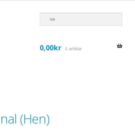
0,00
kr
0 artiklar
onal (Hen)