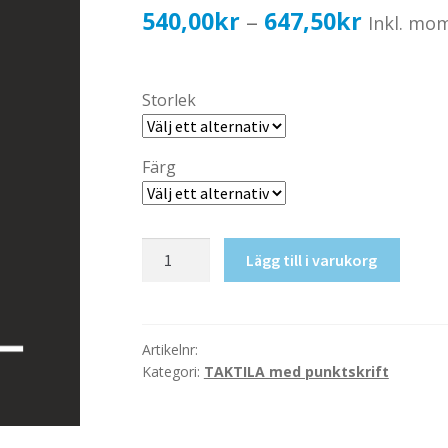
Prisinter
540,00
kr
647,50
kr
–
Inkl. mo
540,00k
till
Storlek
647,50k
Färg
Taktil
Lägg till i varukorg
skylt-
Personal
(Hen)
mängd
Artikelnr:
Kategori:
TAKTILA med punktskrift