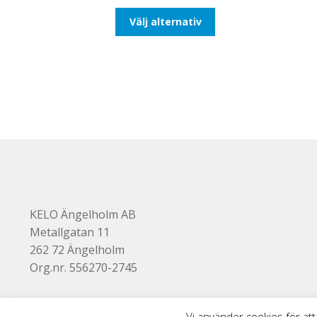
till
Den
Välj alternativ
647,50kr518,00kr
här
produkten
har
flera
varianter.
De
olika
alternativen
kan
väljas
på
produktsidan
KELO Ängelholm AB
Metallgatan 11
262 72 Ängelholm
Org.nr. 556270-2745
Vi använder cookies för att