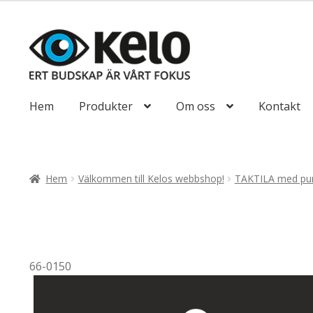
till
647,50kr518
Hoppa
Hoppa
till
till
navigering
innehåll
Hem
Produkter
Om oss
Kontakt
Hem
Välkommen till Kelos webbshop!
TAKTILA med pun
66-0150