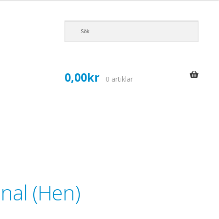
0,00
kr
0 artiklar
onal (Hen)