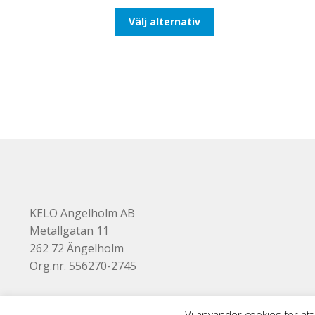
till
Den
Välj alternativ
647,50kr518,00kr
här
produkten
har
flera
varianter.
De
olika
alternativen
kan
väljas
på
produktsidan
KELO Ängelholm AB
Metallgatan 11
262 72 Ängelholm
Org.nr. 556270-2745
Vi använder cookies för att