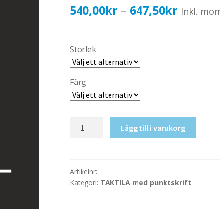
Prisinter
540,00
kr
647,50
kr
–
Inkl. mo
540,00k
till
Storlek
647,50k
Färg
Taktil
Lägg till i varukorg
skylt-
Personal
(Hen)
mängd
Artikelnr:
Kategori:
TAKTILA med punktskrift