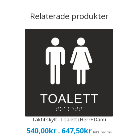
Relaterade produkter
Taktil skylt- Toalett (Herr+Dam)
Prisintervall:
540,00
kr
647,50
kr
–
Inkl. moms
540,00kr432,00kr