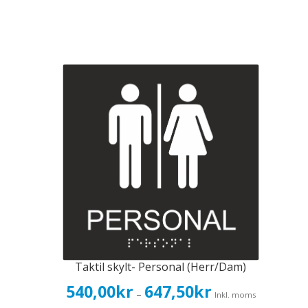
Taktil skylt- Personal (Herr/Dam)
Prisintervall:
540,00
kr
647,50
kr
–
Inkl. moms
540,00kr432,00kr