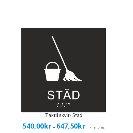
Taktil skylt- Städ
Prisintervall:
540,00
kr
647,50
kr
–
Inkl. moms
540,00kr432,00kr