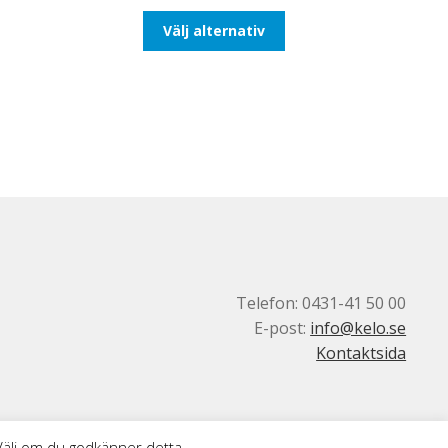
till
Den
Välj alternativ
647,50kr518,00kr
här
produkten
har
flera
varianter.
De
olika
alternativen
kan
väljas
på
produktsidan
Telefon: 0431-41 50 00
E-post:
info@kelo.se
Kontaktsida
 Välj om du godkänner detta.