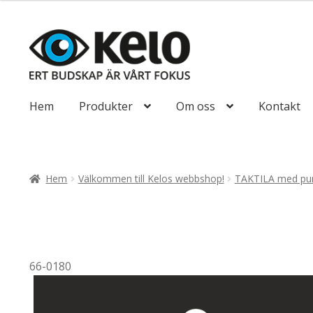
till
647,50kr518
Hoppa
Hoppa
till
till
navigering
innehåll
Hem
Produkter
Om oss
Kontakt
Hem
Välkommen till Kelos webbshop!
TAKTILA med pun
66-0180